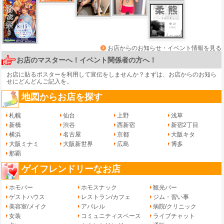
お店からのお知らせ・イベント情報を見る
お店のマスターへ！イベント関係者の方へ！
お店に貼るポスターを利用して宣伝をしませんか？まずは、
お店からのお知ら
せ
にどんどんご記入を。
地図からお店を探す
札幌
仙台
上野
浅草
新橋
渋谷
西新宿
新宿2丁目
横浜
名古屋
京都
大阪キタ
大阪ミナミ
大阪新世界
広島
博多
那覇
ゲイフレンドリーなお店
ホモバー
ホモスナック
観光バー
ゲストハウス
レストラン/カフェ
ジム・習い事
美容室/メイク
アパレル
病院/クリニック
女装
コミュニティスペース
ライブチャット