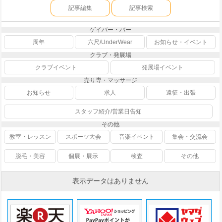
記事編集
記事検索
ゲイバー・バー
周年
六尺/UnderWear
お知らせ・イベント
クラブ・発展場
クラブイベント
発展場イベント
売り専・マッサージ
お知らせ
求人
遠征・出張
スタッフ紹介/営業日告知
その他
教室・レッスン
スポーツ大会
音楽イベント
集会・交流会
脱毛・美容
個展・展示
検査
その他
表示データはありません