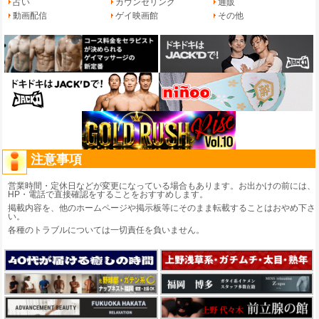
占い
カウンセリング
通販
動画配信
ゲイ映画館
その他
注意事項
営業時間・定休日などが変更になっている場合もあります。お出かけの前には、
HP・電話で直接確認をすることをおすすめします。
掲載内容を、他のホームページや掲示板等にそのまま転載することはおやめ下さ
い。
各種のトラブルについては一切責任を負いません。