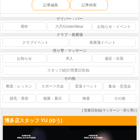
記事編集
記事検索
ゲイバー・バー
周年
六尺/UnderWear
お知らせ・イベント
クラブ・発展場
クラブイベント
発展場イベント
売り専・マッサージ
お知らせ
求人
遠征・出張
スタッフ紹介/営業日告知
その他
教室・レッスン
スポーツ大会
音楽イベント
集会・交流会
脱毛・美容
個展・展示
検査
その他
[ 営業日告知(マッサージ・売り専) ]
博多店スタッフ YU (ゆう)