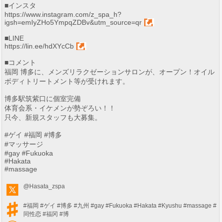
■インスタ
https://www.instagram.com/z_spa_h?
igsh=emIyZHo5YmpqZDBv&utm_source=qr
■LINE
https://lin.ee/hdXYcCb
■コメント
福岡 博多に、メンズリラクゼーションサロンが、オープン！オイル
ボディトリートメント等が受けれます。
博多駅筑紫口に個室完備
体育会系・イケメンが勢ぞろい！！
只今、新規スタッフも大募集。
#ゲイ #福岡 #博多
#マッサージ
#gay #Fukuoka
#Hakata
#massage
@Hasata_zspa
#福岡
#ゲイ
#博多
#九州
#gay
#Fukuoka
#Hakata
#Kyushu
#massage
#
同性恋
#福冈
#博