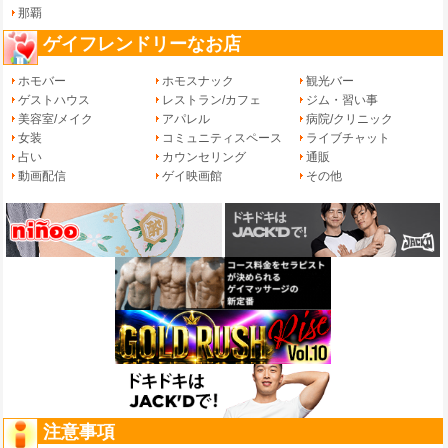
那覇
ゲイフレンドリーなお店
ホモバー
ホモスナック
観光バー
ゲストハウス
レストラン/カフェ
ジム・習い事
美容室/メイク
アパレル
病院/クリニック
女装
コミュニティスペース
ライブチャット
占い
カウンセリング
通販
動画配信
ゲイ映画館
その他
注意事項