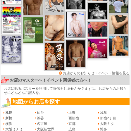
お店からのお知らせ・イベント情報を見る
お店のマスターへ！イベント関係者の方へ！
お店に貼るポスターを利用して宣伝をしませんか？まずは、
お店からのお知ら
せ
にどんどんご記入を。
地図からお店を探す
札幌
仙台
上野
浅草
新橋
渋谷
西新宿
新宿2丁目
横浜
名古屋
京都
大阪キタ
大阪ミナミ
大阪新世界
広島
博多