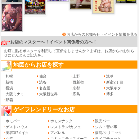
お店からのお知らせ・イベント情報を見る
お店のマスターへ！イベント関係者の方へ！
お店に貼るポスターを利用して宣伝をしませんか？まずは、
お店からのお知ら
せ
にどんどんご記入を。
地図からお店を探す
札幌
仙台
上野
浅草
新橋
渋谷
西新宿
新宿2丁目
横浜
名古屋
京都
大阪キタ
大阪ミナミ
大阪新世界
広島
博多
那覇
ゲイフレンドリーなお店
ホモバー
ホモスナック
観光バー
ゲストハウス
レストラン/カフェ
ジム・習い事
美容室/メイク
アパレル
病院/クリニック
女装
コミュニティスペース
ライブチャット