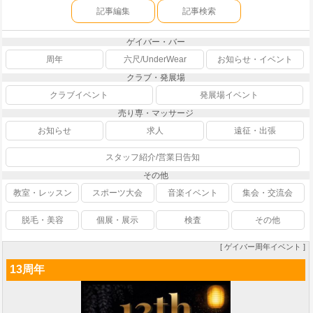
記事編集
記事検索
ゲイバー・バー
周年
六尺/UnderWear
お知らせ・イベント
クラブ・発展場
クラブイベント
発展場イベント
売り専・マッサージ
お知らせ
求人
遠征・出張
スタッフ紹介/営業日告知
その他
教室・レッスン
スポーツ大会
音楽イベント
集会・交流会
脱毛・美容
個展・展示
検査
その他
[ ゲイバー周年イベント ]
13周年