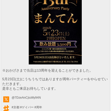
※おかげさまで当店は13周年を迎えることができました。
5月23日(土)にうちうちではありますが周年パーティーをやらせてい
ただきます。
是非ともご来店お待ちしています。
@7DzeAnCjiuWy94N
#京都
#ゲイバー
#周年