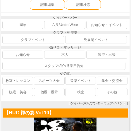
記事編集
記事検索
ゲイバー・バー
周年
六尺/UnderWear
お知らせ・イベント
クラブ・発展場
クラブイベント
発展場イベント
売り専・マッサージ
お知らせ
求人
遠征・出張
スタッフ紹介/営業日告知
その他
教室・レッスン
スポーツ大会
音楽イベント
集会・交流会
脱毛・美容
個展・展示
検査
その他
[ ゲイバー六尺/アンダーウェアイベント ]
【HUG 褌の宴 Vol.10】