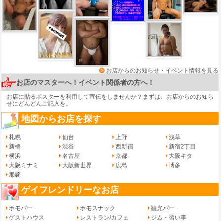
お店からのお知らせ・イベント情報を見る
お店のマスターへ！イベント関係者の方へ！
お店に貼るポスターを利用して宣伝をしませんか？まずは、
お店からのお知ら
せ
にどんどんご記入を。
地図からお店を探す
札幌
仙台
上野
浅草
新橋
渋谷
西新宿
新宿2丁目
横浜
名古屋
京都
大阪キタ
大阪ミナミ
大阪新世界
広島
博多
那覇
ゲイフレンドリーなお店
ホモバー
ホモスナック
観光バー
ゲストハウス
レストラン/カフェ
ジム・習い事