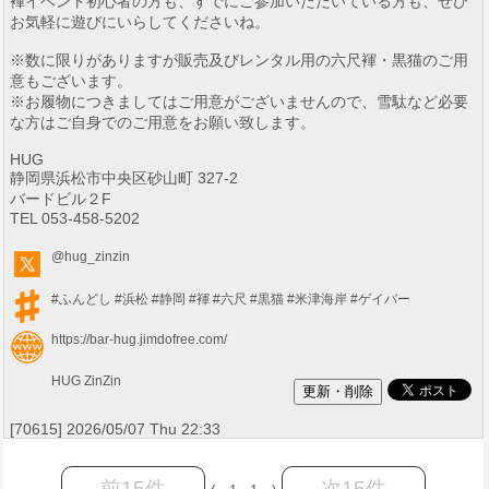
褌イベント初心者の方も、すでにご参加いただいている方も、ぜひ
お気軽に遊びにいらしてくださいね。
※数に限りがありますが販売及びレンタル用の六尺褌・黒猫のご用
意もございます。
※お履物につきましてはご用意がございませんので、雪駄など必要
な方はご自身でのご用意をお願い致します。
HUG
静岡県浜松市中央区砂山町 327-2
バードビル２F
TEL 053-458-5202
@hug_zinzin
#ふんどし
#浜松
#静岡
#褌
#六尺
#黒猫
#米津海岸
#ゲイバー
https://bar-hug.jimdofree.com/
HUG ZinZin
[70615] 2026/05/07 Thu 22:33
前15件
次15件