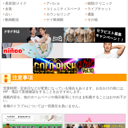
美容室/メイク
アパレル
病院/クリニック
女装
コミュニティスペース
ライブチャット
占い
カウンセリング
通販
動画配信
ゲイ映画館
その他
注意事項
営業時間・定休日などが変更になっている場合もあります。お出かけの前には、
HP・電話で直接確認をすることをおすすめします。
掲載内容を、他のホームページや掲示板等にそのまま転載することはおやめ下さ
い。
各種のトラブルについては一切責任を負いません。