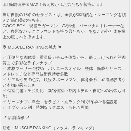
🏋️‍♂️ 筋肉偏差値MAX！鍛え抜かれた男たちが勢揃い 🏋️‍♂️
当店自慢の16名のセラピストは、全員が本格的なトレーニングを積
んだ筋肉美の持ち主。
GOGO BOY、現役ラガーマン、AV男優、パーソナルトレーナーな
ど、多彩なバックグラウンドを持つ男たちが、あなたの心と体を極
上の癒しへと導きます。
🌟 MUSCLE RANKINGの魅力 🌟
✅ 圧倒的な肉体美 - 重量級ガチムチ体型から、鍛え上げられた筋肉
質まで多彩なラインナップ
✅ 本格マッサージ技術 - バリニーズオイル、整体、筋膜リリース、
ストレッチなど専門技術保持者多数
✅ リアルな男の色気 - 現役スポーツマン、体育会系、武道経験者な
ど本物の男らしさ
✅ 個室完備＋出張対応 - 新宿個室or都内ホテル・自宅への出張も可
能
✅ リーズナブル料金 - セラピスト別ランク制で納得の価格設定
✅ オプション制 - 特別なリクエストも色々可能
📍 店舗情報 📍
店名：MUSCLE RANKING（マッスルランキング）