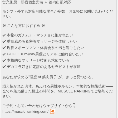
営業形態：新宿個室完備 ＋ 都内出張対応
※シフト外でも対応可能な場合が多数！お気軽にお問い合わせくだ
さい。
🎯 こんな方におすすめ 🎯
✔️ 本物のガチムチ・マッチョに抱かれたい
✔️ 重量感のある密着マッサージを体験したい
✔️ 現役スポーツマン・体育会系の男と過ごしたい
✔️ GOGO BOYやAV男優とリアルに触れ合いたい
✔️ 本格的なマッサージ技術も求めている
✔️ デカマラ好きに定評のあるセラピストが在籍
あなたが求める"理想 of 筋肉男子"が、きっと見つかる。
鍛え抜かれた肉体、あふれる男性ホルモン、本格的な施術技術——
全てを兼ね備えた極上の時間を、MUSCLE RANKINGでご堪能くだ
さい。
ご予約・お問い合わせはウェブサイトから👇
https://muscle-ranking.com/