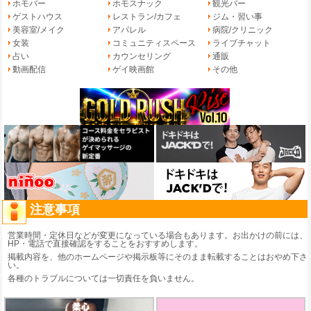
ホモバー
ホモスナック
観光バー
ゲストハウス
レストラン/カフェ
ジム・習い事
美容室/メイク
アパレル
病院/クリニック
女装
コミュニティスペース
ライブチャット
占い
カウンセリング
通販
動画配信
ゲイ映画館
その他
注意事項
営業時間・定休日などが変更になっている場合もあります。お出かけの前には、
HP・電話で直接確認をすることをおすすめします。
掲載内容を、他のホームページや掲示板等にそのまま転載することはおやめ下さ
い。
各種のトラブルについては一切責任を負いません。