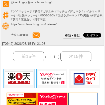
@iiotokogay
@muscle_ranking8
#ゲイマッサージ
#新宿
#ガチムチ
#マッチョ
#デカマラ
#オイルマッサ
ージ
#出張マッサージ
#GOGOBOY
#現役ラガーマン
#AV男優
#体育会系
#筋肉
#個室あり
#日本同志
https://muscle-ranking.com/daisuke/
大介/Daisuke
[70942] 2026/05/15 Fri 21:03
前15件
次15件
( 1 - 1 )