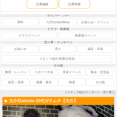
記事編集
記事検索
ゲイバー・バー
周年
六尺/UnderWear
お知らせ・イベント
クラブ・発展場
クラブイベント
発展場イベント
売り専・マッサージ
お知らせ
求人
遠征・出張
スタッフ紹介/営業日告知
その他
教室・レッスン
スポーツ大会
音楽イベント
集会・交流会
脱毛・美容
個展・展示
検査
その他
[ スタッフ紹介(マッサージ・売り専) ]
🔥 大介/Daisuke 20代ガチムチ【大介】