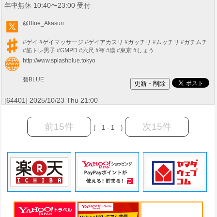
年中無休 10:40〜23:00 受付
@Blue_Akasuri
#ゲイ
#ゲイマッサージ
#ゲイアカスリ
#ガッチリ
#ムッチリ
#ガチムチ
#筋トレ男子
#GMPD
#六尺
#褌
#漢
#東京
#しょう
http://www.splashblue.tokyo
碧BLUE
[64401] 2025/10/23 Thu 21:00
前15件
次15件
( 1 - 1 )