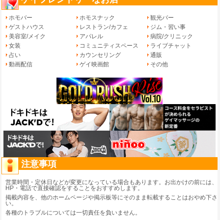
ホモバー
ホモスナック
観光バー
ゲストハウス
レストラン/カフェ
ジム・習い事
美容室/メイク
アパレル
病院/クリニック
女装
コミュニティスペース
ライブチャット
占い
カウンセリング
通販
動画配信
ゲイ映画館
その他
注意事項
営業時間・定休日などが変更になっている場合もあります。お出かけの前には、
HP・電話で直接確認をすることをおすすめします。
掲載内容を、他のホームページや掲示板等にそのまま転載することはおやめ下さ
い。
各種のトラブルについては一切責任を負いません。