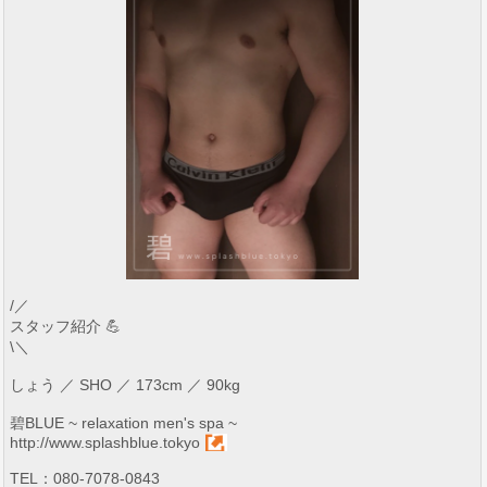
/／
スタッフ紹介 💪
\＼
しょう ／ SHO ／ 173cm ／ 90kg
碧BLUE ~ relaxation men's spa ~
http://www.splashblue.tokyo
TEL：080-7078-0843