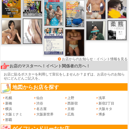
お店からのお知らせ・イベント情報を見る
お店のマスターへ！イベント関係者の方へ！
お店に貼るポスターを利用して宣伝をしませんか？まずは、
お店からのお知ら
せ
にどんどんご記入を。
地図からお店を探す
札幌
仙台
上野
浅草
新橋
渋谷
西新宿
新宿2丁目
横浜
名古屋
京都
大阪キタ
大阪ミナミ
大阪新世界
広島
博多
那覇
ゲイフレンドリーなお店