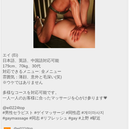
エイ (Ei)
日本語、英語、中国語対応可能
179cm、70kg、30代
対応できるメニュー: 全メニュー
雰囲気：薄顔、意外と毛深い(笑)
※ウケではありません
多様なコースを対応可能です。
一人一人のお客様に合ったマッサージを心がけ参ります💗
@ei0224top
#男性セラピスト #ゲイマッサージ #同性恋 #게이마사지
#gaymassage #同志 #リフレッシュ #gay #上野 #駅近
@ei0224top