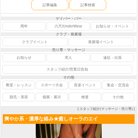
記事編集
記事検索
ゲイバー・バー
周年
六尺/UnderWear
お知らせ・イベント
クラブ・発展場
クラブイベント
発展場イベント
売り専・マッサージ
お知らせ
求人
遠征・出張
スタッフ紹介/営業日告知
その他
教室・レッスン
スポーツ大会
音楽イベント
集会・交流会
脱毛・美容
個展・展示
検査
その他
[ スタッフ紹介(マッサージ・売り専) ]
爽やか系・濃厚な絡み★癒しオーラのエイ