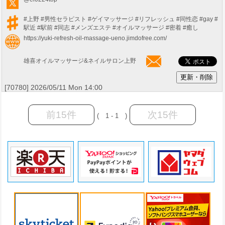
#上野
#男性セラピスト
#ゲイマッサージ
#リフレッシュ
#同性恋
#gay
#
駅近
#駅前
#同志
#メンズエステ
#オイルマッサージ
#密着
#癒し
https://yuki-refresh-oil-massage-ueno.jimdofree.com/
雄喜オイルマッサージ&ネイルサロン上野
[70780] 2026/05/11 Mon 14:00
前15件
次15件
( 1 - 1 )