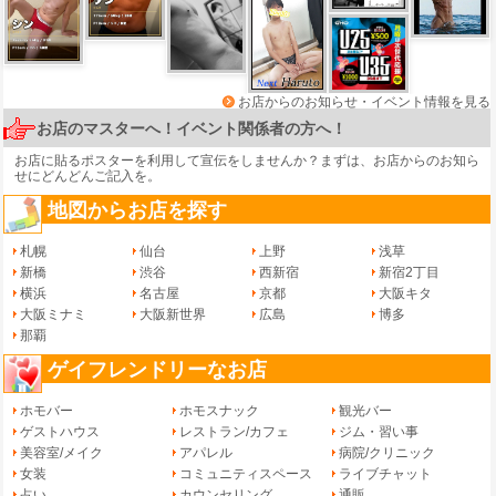
お店からのお知らせ・イベント情報を見る
お店のマスターへ！イベント関係者の方へ！
お店に貼るポスターを利用して宣伝をしませんか？まずは、
お店からのお知ら
せ
にどんどんご記入を。
地図からお店を探す
札幌
仙台
上野
浅草
新橋
渋谷
西新宿
新宿2丁目
横浜
名古屋
京都
大阪キタ
大阪ミナミ
大阪新世界
広島
博多
那覇
ゲイフレンドリーなお店
ホモバー
ホモスナック
観光バー
ゲストハウス
レストラン/カフェ
ジム・習い事
美容室/メイク
アパレル
病院/クリニック
女装
コミュニティスペース
ライブチャット
占い
カウンセリング
通販