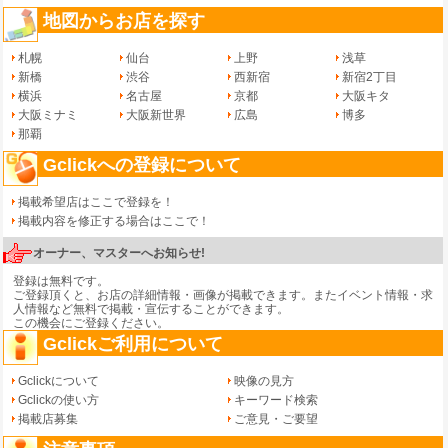
地図からお店を探す
札幌
仙台
上野
浅草
新橋
渋谷
西新宿
新宿2丁目
横浜
名古屋
京都
大阪キタ
大阪ミナミ
大阪新世界
広島
博多
那覇
Gclickへの登録について
掲載希望店はここで登録を！
掲載内容を修正する場合はここで！
オーナー、マスターへお知らせ!
登録は無料です。
ご登録頂くと、お店の詳細情報・画像が掲載できます。またイベント情報・求
人情報など無料で掲載・宣伝することができます。
この機会にご登録ください。
Gclickご利用について
Gclickについて
映像の見方
Gclickの使い方
キーワード検索
掲載店募集
ご意見・ご要望