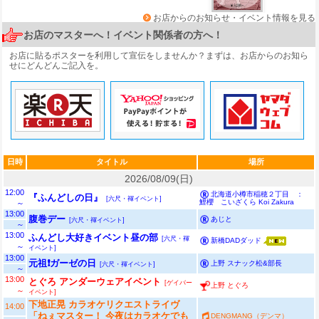
お店からのお知らせ・イベント情報を見る
お店のマスターへ！イベント関係者の方へ！
お店に貼るポスターを利用して宣伝をしませんか？まずは、
お店からのお知ら
せ
にどんどんご記入を。
日時
タイトル
場所
2026/08/09(日)
12:00
北海道小樽市稲穂２丁目 ：
『ふんどしの日』
[六尺・褌イベント]
鯉櫻 こいざくら Koi Zakura
～
13:00
腹巻デー
あじと
[六尺・褌イベント]
～
13:00
ふんどし大好きイベント昼の部
[六尺・褌
新橋DADダッド
～
イベント]
13:00
元祖❗ガーゼの日
上野 スナック松&部長
[六尺・褌イベント]
～
13:00
とぐろ アンダーウェアイベント
[ゲイバー
上野 とぐろ
～
イベント]
下地正晃 カラオケリクエストライヴ
14:00
「ねぇマスター！ 今夜はカラオケでも
DENGMANG（デンマ）