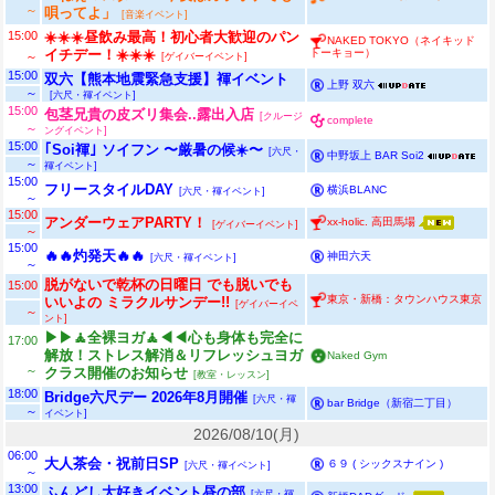
～
唄ってよ」
[音楽イベント]
15:00
☀️☀️☀️昼飲み最高！初心者大歓迎のパン
NAKED TOKYO（ネイキッド
トーキョー）
イチデー！☀️☀️☀️
～
[ゲイバーイベント]
15:00
双六【熊本地震緊急支援】褌イベント
上野 双六
～
[六尺・褌イベント]
15:00
包茎兄貴の皮ズリ集会..露出入店
[クルージ
complete
～
ングイベント]
15:00
｢Soi褌｣ ソイフン 〜厳暑の候☀️〜
[六尺・
中野坂上 BAR Soi2
～
褌イベント]
15:00
フリースタイルDAY
横浜BLANC
[六尺・褌イベント]
～
15:00
アンダーウェアPARTY！
xx-holic. 高田馬場
[ゲイバーイベント]
～
15:00
🔥🔥灼発天🔥🔥
神田六天
[六尺・褌イベント]
～
脱がないで乾杯の日曜日 でも脱いでも
15:00
東京・新橋：タウンハウス東京
いいよの ミラクルサンデー!!
[ゲイバーイベ
～
ント]
▶▶🧘全裸ヨガ🧘◀◀心も身体も完全に
17:00
解放！ストレス解消＆リフレッシュヨガ
Naked Gym
～
クラス開催のお知らせ
[教室・レッスン]
18:00
Bridge六尺デー 2026年8月開催
[六尺・褌
bar Bridge（新宿二丁目）
～
イベント]
2026/08/10(月)
06:00
大人茶会・祝前日SP
６９ ( シックスナイン )
[六尺・褌イベント]
～
13:00
ふんどし大好きイベント昼の部
[六尺・褌