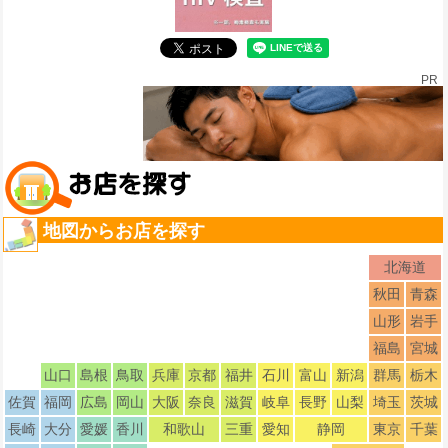
PR
地図からお店を探す
北海道
秋田
青森
山形
岩手
福島
宮城
山口
島根
鳥取
兵庫
京都
福井
石川
富山
新潟
群馬
栃木
佐賀
福岡
広島
岡山
大阪
奈良
滋賀
岐阜
長野
山梨
埼玉
茨城
長崎
大分
愛媛
香川
和歌山
三重
愛知
静岡
東京
千葉