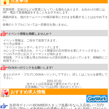
注意事項
営業時間・定休日などが変更になっている場合もあります。お出かけの前には、
HP・電話で直接確認をすることをおすすめします。
掲載内容を、他のホームページや掲示板等にそのまま転載することはおやめ下さ
い。
各種のトラブルについては一切責任を負いません。
イベント情報を掲載しませんか？
イベント情報は、ご自分で追加できます。
やり方は簡単！
『
イベントカレンダー
』をクリックします。
カレンダーが表示され、イベント開催日の日付部分を更にクリックすると、ペ
ージの下の方に記入フォーマットが現れます。
登録後、アクセス数も増えGclickからの宣伝効果も上がっています。積極的にご
利用下さい。
Gclickへのリンクをお願いします!
あなたのＨＰ・ブログにGclickへリンクして下さい。
詳しくはこちらを参照して
下さい。
2001.07.01
当サイトは広告収益で運営されています。
広告掲載についてはお問い合わせください。
おすすめ求人情報
吉祥寺ゲイバーBOMBERスタッフ急募!今なら入店祝い一万円!
採否に関わらず面接時の交通費お支払いします! 気軽に話だけで