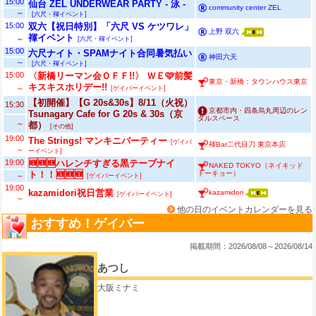
15:00
仙台 ZEL UNDERWEAR PARTY - 泳 -
community center ZEL
～
[六尺・褌イベント]
15:00
双六【祝日特別】「六尺 VS ケツワレ」
上野 双六
褌イベント
～
[六尺・褌イベント]
15:00
六尺ナイト・SPAMナイト合同暑気払い
神田六天
～
[六尺・褌イベント]
15:00
〈新橋リーマン会ＯＦＦ!!〉 ＷＥ🩷前髪
東京・新橋：タウンハウス東京
キスキスホリデー!!
～
[ゲイバーイベント]
【初開催】【G 20s&30s】8/11（火祝）
15:30
京都市内・四条烏丸周辺のレン
Tsunagary Cafe for G 20s & 30s（京
タルスペース
～
都）
[その他]
19:00
The Strings! マンキニパーティー
[ゲイバ
褌Bar二代目刀 東京本店
～
ーイベント]
19:00
🆕🆕🆕ハレンチすぎる黒テープナイ
NAKED TOKYO（ネイキッド
トーキョー）
ト！！🆕🆕🆕
～
[ゲイバーイベント]
19:00
kazamidori祝日営業
kazamidori
[ゲイバーイベント]
～
他の日のイベントカレンダーを見る
おすすめ！ゲイバー
掲載期間：2026/08/08～2026/08/14
あつし
大阪ミナミ