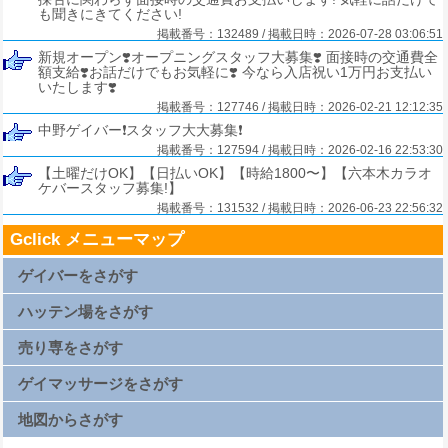
も聞きにきてください!
掲載番号：132489 / 掲載日時：2026-07-28 03:06:51
新規オープン❣️オープニングスタッフ大募集❣️ 面接時の交通費全
額支給❣️お話だけでもお気軽に❣️ 今なら入店祝い1万円お支払い
いたします❣️
掲載番号：127746 / 掲載日時：2026-02-21 12:12:35
中野ゲイバー❗️スタッフ大大募集❗️
掲載番号：127594 / 掲載日時：2026-02-16 22:53:30
【土曜だけOK】【日払いOK】【時給1800〜】【六本木カラオ
ケバースタッフ募集!】
掲載番号：131532 / 掲載日時：2026-06-23 22:56:32
Gclick メニューマップ
ゲイバーをさがす
札幌ゲイバー一覧
仙台ゲイバー一覧
ハッテン場をさがす
上野ゲイバー一覧
浅草ゲイバー一覧
新橋ゲイバー一覧
札幌ハッテン場一覧
渋谷ゲイバー一覧
仙台ハッテン場一覧
売り専をさがす
新宿2丁目ゲイバー一覧
上野ハッテン場一覧
横浜ゲイバー一覧
浅草ハッテン場一覧
名古屋ゲイバー一覧
新橋ハッテン場一覧
札幌売り専一覧
京都ゲイバー一覧
渋谷ハッテン場一覧
仙台売り専一覧
ゲイマッサージをさがす
大阪キタゲイバー一覧
新宿2丁目ハッテン場一覧
上野売り専一覧
大阪ミナミゲイバー一覧
横浜ハッテン場一覧
浅草売り専一覧
大阪新世界ゲイバー一覧
名古屋ハッテン場一覧
新橋売り専一覧
札幌ゲイマッサージ一覧
広島ゲイバー一覧
京都ハッテン場一覧
渋谷売り専一覧
仙台ゲイマッサージ一覧
地図からさがす
博多ゲイバー一覧
大阪キタハッテン場一覧
新宿2丁目売り専一覧
上野ゲイマッサージ一覧
那覇ゲイバー一覧
大阪ミナミハッテン場一覧
西新宿ゲイマッサージ一覧
浅草ゲイマッサージ一覧
大阪新世界ハッテン場一覧
横浜売り専一覧
新橋ゲイマッサージ一覧
札幌地図
広島ハッテン場一覧
名古屋売り専一覧
渋谷ゲイマッサージ一覧
仙台地図