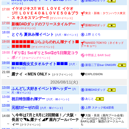
新橋DADダッド
～
イベント]
イケオジキス!! ＷＥ ＬＯＶＥ イケオ
17:00
ジ!! ＬＯＶＥ４０＆ＬＯＶＥ５０＆プラ
東京・新橋：タウンハウス東京
～
ス キスキスマンデー!!
[ゲイバーイベント]
17:00
新橋DADダッドのフリースタイルデー
新橋DADダッド
～
[ゲイバーイベント]
18:00
とぐろ 夏休み褌イベント
上野 とぐろ
[六尺・褌イベント]
～
19:00
🟩🟥🟩🟥🟩🟥ぶらぶらのれん褌ナイト🟩
NAKED TOKYO（ネイキッド
トーキョー）
🟥🟩🟥🟩🟥
～
[ゲイバーイベント]
19:00
｢ギリ➀｣ SoiギリとSoi➀が1日限定コラ
中野坂上 BAR Soi2
ボ♂♂
～
[クルージングイベント]
19:00
🟨🟨🟪痴女丈タオルナイト🟦🟧🟦
[六尺・
新宿二丁目bar ONIGIRI
～
褌イベント]
21:00
露ナイ ＜MEN ONLY＞
EXPLOSION
[クラブイベント]
～
2026/08/11(火)
13:00
ふんどし大好きイベントWヘッダー
[六
新橋DADダッド
～
尺・褌イベント]
13:00
祝日特別垂れ褌デー
あじと
[六尺・褌イベント]
～
13:00
元祖❗ガーゼの日
上野 スナック松&部長
[六尺・褌イベント]
～
＼今年は7月と8月に2回開催！／大阪・
大阪・長居（屋内プール会場）
14:00
プールのほかに特設ラウンジや
長居で◥◣露ナイ◢◤屋内プールパーテ
BARも併設・魅惑のダークルーム
～
ィー
も
[クラブイベント]