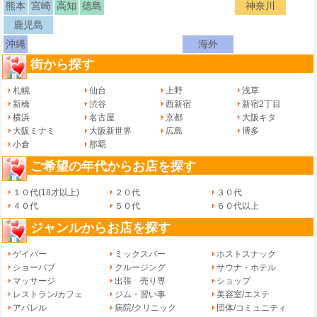
熊本
宮崎
高知
徳島
神奈川
鹿児島
沖縄
海外
街から探す
札幌
仙台
上野
浅草
新橋
渋谷
西新宿
新宿2丁目
横浜
名古屋
京都
大阪キタ
大阪ミナミ
大阪新世界
広島
博多
小倉
那覇
ご希望の年代からお店を探す
１０代(18才以上)
２０代
３０代
４０代
５０代
６０代以上
ジャンルからお店を探す
ゲイバー
ミックスバー
ホストスナック
ショーパブ
クルージング
サウナ・ホテル
マッサージ
出張 売り専
ショップ
レストラン/カフェ
ジム・習い事
美容室/エステ
アパレル
病院/クリニック
団体/コミュニティ