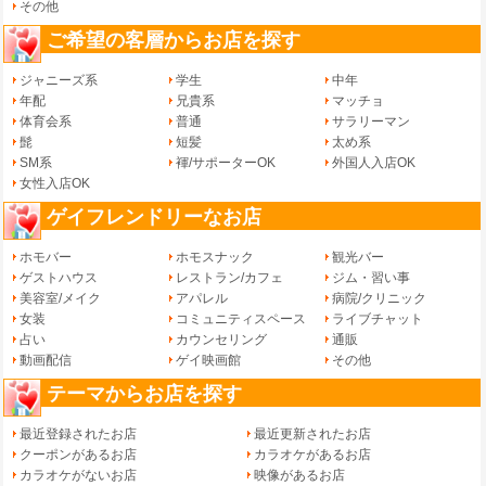
その他
ご希望の客層からお店を探す
ジャニーズ系
学生
中年
年配
兄貴系
マッチョ
体育会系
普通
サラリーマン
髭
短髪
太め系
SM系
褌/サポーターOK
外国人入店OK
女性入店OK
ゲイフレンドリーなお店
ホモバー
ホモスナック
観光バー
ゲストハウス
レストラン/カフェ
ジム・習い事
美容室/メイク
アパレル
病院/クリニック
女装
コミュニティスペース
ライブチャット
占い
カウンセリング
通販
動画配信
ゲイ映画館
その他
テーマからお店を探す
最近登録されたお店
最近更新されたお店
クーポンがあるお店
カラオケがあるお店
カラオケがないお店
映像があるお店