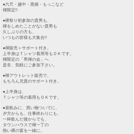
●六尺・越中・黒猫・もっこなど
褌限定!!
●裸祭り初参加の貴男も、
褌をしめたことがない貴男も
久しぶりの方も、
いつもの皆様も大集合!!
●褌販売＋サポート付き。
上半身はＴシャツ着用等もＯＫです。
褌限定の「男褌の会」へ
是非、気軽にご参加下さい。
●褌アウトレット販売で、
もちろん兄貴のサポート付き。
●上半身は、
Ｔシャツ等の着用もＯＫです。
●昼飲みに、買い物ついでに、
夕方からも、仕事終わりにも、
一杯飲んだ後からでも、
タウンハウスで褌一丁の
熱い裸の宴を一緒に。