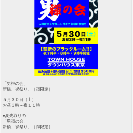
「男褌の会」
新橋、裸祭り。［褌限定］
５月３０日（土）
お昼３時～夜１１時
●夏先取りの
「男褌の会」
新橋、裸祭り。［褌限定］