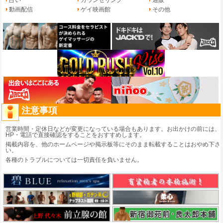
占い
カウンセリング
通販
動画配信
ゲイ映画館
その他
注意事項
営業時間・定休日などが変更になっている場合もあります。お出かけの前には、
HP・電話で直接確認をすることをおすすめします。
掲載内容を、他のホームページや掲示板等にそのまま転載することはおやめ下さ
い。
各種のトラブルについては一切責任を負いません。