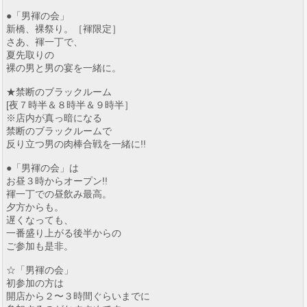
●「男褌の会」
新橋、裸祭り。［褌限定］
さあ、褌一丁で、
夏先取りの
裸の男と男の宴を一緒に。
★禁断のブラックルーム
[夜７時半＆８時半＆９時半］
※店内が真っ暗になる
禁断のブラックルームで
反り立つ男の肉棒合戦を一緒に!!
●「男褌の会」は
お昼３時からオープン!!
褌一丁での昼飲み最高。
夕方からも。
遅くなっても、
一番盛り上がる後半からの
ご参加も是非。
☆「男褌の会」
初参加の方は
開店から２〜３時間ぐらいまでに