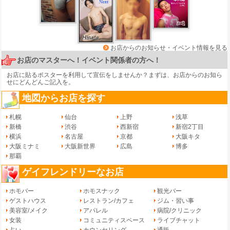
お店からのお知らせ・イベント情報を見る
お店のマスターへ！イベント関係者の方へ！
お店に貼るポスターを利用して宣伝をしませんか？まずは、
お店からのお知ら
せ
にどんどんご記入を。
地図からお店を探す
札幌
仙台
上野
浅草
新橋
渋谷
西新宿
新宿2丁目
横浜
名古屋
京都
大阪キタ
大阪ミナミ
大阪新世界
広島
博多
那覇
ゲイフレンドリーなお店
ホモバー
ホモスナック
観光バー
ゲストハウス
レストラン/カフェ
ジム・習い事
美容室/メイク
アパレル
病院/クリニック
女装
コミュニティスペース
ライブチャット