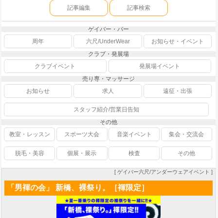
記事編集
記事検索
ゲイバー・バー
周年
六尺/UnderWear
お知らせ・イベント
クラブ・発展場
クラブイベント
発展場イベント
売り専・マッサージ
お知らせ
求人
遠征・出張
スタッフ紹介/営業日告知
その他
教室・レッスン
スポーツ大会
音楽イベント
集会・交流会
脱毛・美容
個展・展示
検査
その他
[ ゲイバー六尺/アンダーウェアイベント ]
「男褌の会」 新橋、裸祭り。［褌限定］