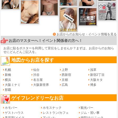
お店からのお知らせ・イベント情報を見る
お店のマスターへ！イベント関係者の方へ！
お店に貼るポスターを利用して宣伝をしませんか？まずは、
お店からのお知ら
せ
にどんどんご記入を。
地図からお店を探す
札幌
仙台
上野
浅草
新橋
渋谷
西新宿
新宿2丁目
横浜
名古屋
京都
大阪キタ
大阪ミナミ
大阪新世界
広島
博多
那覇
ゲイフレンドリーなお店
ホモバー
ホモスナック
観光バー
ゲストハウス
レストラン/カフェ
ジム・習い事
美容室/メイク
アパレル
病院/クリニック