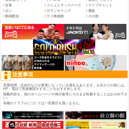
女装
コミュニティスペース
ライブチャット
占い
カウンセリング
通販
動画配信
ゲイ映画館
その他
注意事項
営業時間・定休日などが変更になっている場合もあります。お出かけの前には、
HP・電話で直接確認をすることをおすすめします。
掲載内容を、他のホームページや掲示板等にそのまま転載することはおやめ下さ
い。
各種のトラブルについては一切責任を負いません。