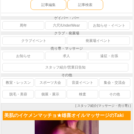
記事編集
記事検索
ゲイバー・バー
周年
六尺/UnderWear
お知らせ・イベント
クラブ・発展場
クラブイベント
発展場イベント
売り専・マッサージ
お知らせ
求人
遠征・出張
スタッフ紹介/営業日告知
その他
教室・レッスン
スポーツ大会
音楽イベント
集会・交流会
脱毛・美容
個展・展示
検査
その他
[ スタッフ紹介(マッサージ・売り専) ]
美肌のイケメンマッチョ★雄喜オイルマッサージのTaki