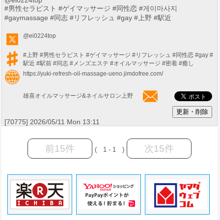
@ei0224top
#男性セラピスト #ゲイマッサージ #同性恋 #게이마사지
#gaymassage #同志 #リフレッシュ #gay #上野 #駅近
@ei0224top
#上野
#男性セラピスト
#ゲイマッサージ
#リフレッシュ
#同性恋
#gay
#
駅近
#駅前
#同志
#メンズエステ
#オイルマッサージ
#密着
#癒し
https://yuki-refresh-oil-massage-ueno.jimdofree.com/
雄喜オイルマッサージ&ネイルサロン上野
[70775] 2026/05/11 Mon 13:11
前15件
次15件
( 1 - 1 )