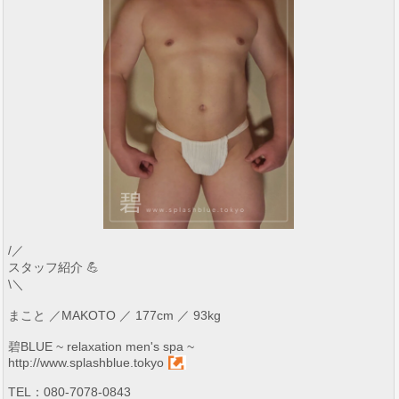
/／
スタッフ紹介 💪
\＼
まこと ／MAKOTO ／ 177cm ／ 93kg
碧BLUE ~ relaxation men's spa ~
http://www.splashblue.tokyo
TEL：080-7078-0843