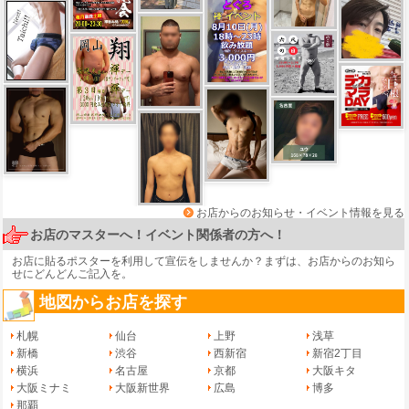
お店からのお知らせ・イベント情報を見る
お店のマスターへ！イベント関係者の方へ！
お店に貼るポスターを利用して宣伝をしませんか？まずは、
お店からのお知ら
せ
にどんどんご記入を。
地図からお店を探す
札幌
仙台
上野
浅草
新橋
渋谷
西新宿
新宿2丁目
横浜
名古屋
京都
大阪キタ
大阪ミナミ
大阪新世界
広島
博多
那覇