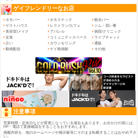
ゲイフレンドリーなお店
ホモバー
ホモスナック
観光バー
ゲストハウス
レストラン/カフェ
ジム・習い事
美容室/メイク
アパレル
病院/クリニック
女装
コミュニティスペース
ライブチャット
占い
カウンセリング
通販
動画配信
ゲイ映画館
その他
注意事項
営業時間・定休日などが変更になっている場合もあります。お出かけの前には、
HP・電話で直接確認をすることをおすすめします。
掲載内容を、他のホームページや掲示板等にそのまま転載することはおやめ下さ
い。