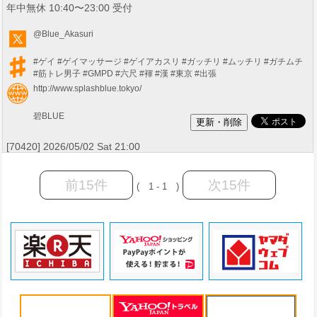
年中無休 10:40〜23:00 受付
@Blue_Akasuri
#ゲイ
#ゲイマッサージ
#ゲイアカスリ
#ガッチリ
#ムッチリ
#ガチムチ
#筋トレ男子
#GMPD
#六尺
#褌
#漢
#東京
#出張
http://www.splashblue.tokyo/
碧BLUE
[70420] 2026/05/02 Sat 21:00
前15件
次15件
( 1 - 1 )