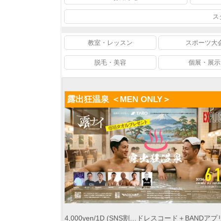
ス
教室・レッスン
スポーツ大
脱毛・美容
個展・展示
露出狂温泉 ＜MEN ONLY＞
4,000yen/1D (SNS割…ドレスコード＋BANDア