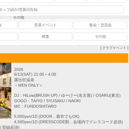
タッフ紹介/営業日告知
その他
会
音楽イベント
集会・交流会
検査
その他
[ クラブイベント ]
2026
6/13(SAT) 21:00～4:00
露出狂温泉
＜MEN ONLY＞
DJ：HiLow(BRUSH UP) / ゆーけー(名古屋) / OSARU(東京)
GOGO：TAIYO / SYUSAKU / NAOKI
MC：FUNDOSHITARO
5,000yen/1D (DOOR…着衣でもOK)
4,500yen/1D (DRESSCODE割…会場内でドレスコード必須)
プリ登録必須)