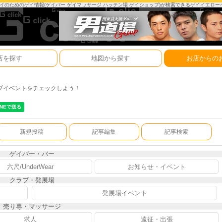
は、ゲイのためのゲイ情報(ゲイバー ゲイマッサージ ハッテン場 ゲイショップ)が検索できるゲイイエロ
店を探す
地図から探す
お店からの
ブイベントをチェックしよう！
新規投稿
記事編集
記事検索
ゲイバー・バー
六尺/UnderWear
お知らせ・イベント
クラブ・発展場
発展場イベント
売り専・マッサージ
求人
遠征・出張