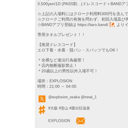
3,500yen/1D (PASS割…(ドレスコード＋BA
☆上記の入場料にはクローク利用料300円を含ん
☆クロークご利用の有無を問わず、初回入場及び再
☆BANDアプリ登録は
https://taro.band/
よりイ
専用タオルプレゼント！！
【推奨ドレスコード】
エロ下着・水着・競パン・スパッツでもOK！
＊全裸など違法行為厳禁！
＊店内無断撮影禁止！
＊20歳以上の男性以外入場不可！
場所：EXPLOSION
時間：21:00 ～ 04:00
@explosion_osaka
@ronai_1
#大阪
#堂山
#露出狂温泉
EXPLOSION