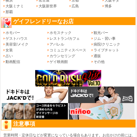
横浜
名古屋
京都
大阪キタ
大阪ミナミ
大阪新世界
広島
博多
那覇
ゲイフレンドリーなお店
ホモバー
ホモスナック
観光バー
ゲストハウス
レストラン/カフェ
ジム・習い事
美容室/メイク
アパレル
病院/クリニック
女装
コミュニティスペース
ライブチャット
占い
カウンセリング
通販
動画配信
ゲイ映画館
その他
注意事項
営業時間・定休日などが変更になっている場合もあります。お出かけの前には、