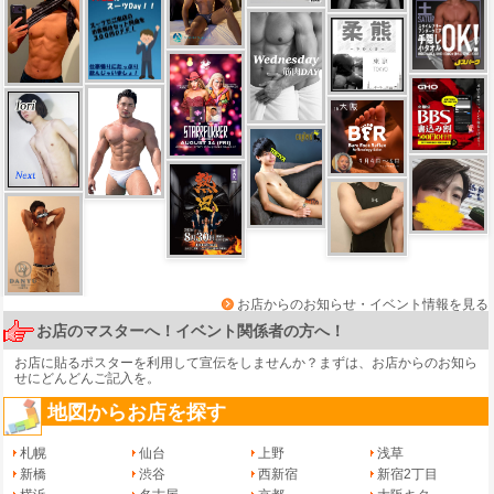
お店からのお知らせ・イベント情報を見る
お店のマスターへ！イベント関係者の方へ！
お店に貼るポスターを利用して宣伝をしませんか？まずは、
お店からのお知ら
せ
にどんどんご記入を。
地図からお店を探す
札幌
仙台
上野
浅草
新橋
渋谷
西新宿
新宿2丁目