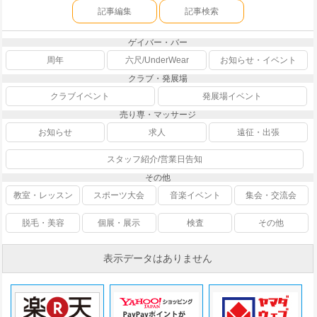
記事編集
記事検索
ゲイバー・バー
周年
六尺/UnderWear
お知らせ・イベント
クラブ・発展場
クラブイベント
発展場イベント
売り専・マッサージ
お知らせ
求人
遠征・出張
スタッフ紹介/営業日告知
その他
教室・レッスン
スポーツ大会
音楽イベント
集会・交流会
脱毛・美容
個展・展示
検査
その他
表示データはありません