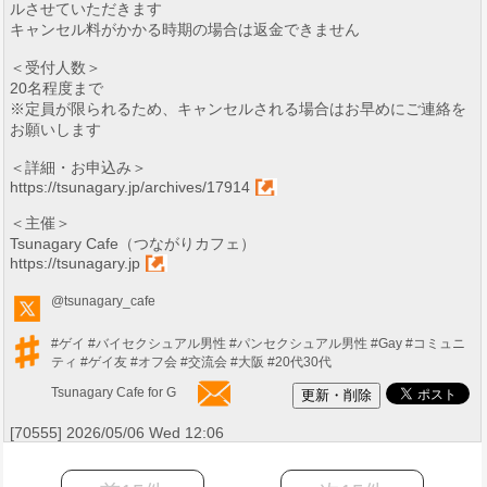
ルさせていただきます
キャンセル料がかかる時期の場合は返金できません
＜受付人数＞
20名程度まで
※定員が限られるため、キャンセルされる場合はお早めにご連絡を
お願いします
＜詳細・お申込み＞
https://tsunagary.jp/archives/17914
＜主催＞
Tsunagary Cafe（つながりカフェ）
https://tsunagary.jp
@tsunagary_cafe
#ゲイ
#バイセクシュアル男性
#パンセクシュアル男性
#Gay
#コミュニ
ティ
#ゲイ友
#オフ会
#交流会
#大阪
#20代30代
Tsunagary Cafe for G
[70555] 2026/05/06 Wed 12:06