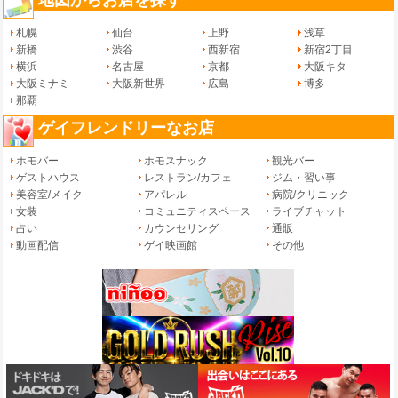
札幌
仙台
上野
浅草
新橋
渋谷
西新宿
新宿2丁目
横浜
名古屋
京都
大阪キタ
大阪ミナミ
大阪新世界
広島
博多
那覇
ゲイフレンドリーなお店
ホモバー
ホモスナック
観光バー
ゲストハウス
レストラン/カフェ
ジム・習い事
美容室/メイク
アパレル
病院/クリニック
女装
コミュニティスペース
ライブチャット
占い
カウンセリング
通販
動画配信
ゲイ映画館
その他