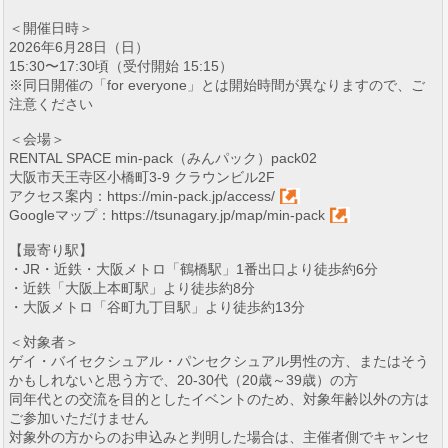
＜開催日時＞
2026年6月28日（日）
15:30〜17:30頃（受付開始 15:15）
※同日開催の「for everyone」とは開始時間が異なりますので、ご
注意ください
＜会場＞
RENTAL SPACE min-pack（みんパック）pack02
大阪市天王寺区小橋町3-9 クラウンビル2F
アクセス案内：
https://min-pack.jp/access/
Googleマップ：
https://tsunagary.jp/map/min-pack
【最寄り駅】
・JR・近鉄・大阪メトロ「鶴橋駅」1番出口より徒歩約6分
・近鉄「大阪上本町駅」より徒歩約8分
・大阪メトロ「谷町九丁目駅」より徒歩約13分
＜対象者＞
ゲイ・バイセクシュアル・パンセクシュアル男性の方、またはそう
かもしれないと思う方で、20-30代（20歳～39歳）の方
同年代との交流を目的としたイベントのため、対象年齢以外の方は
ご参加いただけません
対象外の方からのお申込みと判明した場合は、主催者側でキャンセ