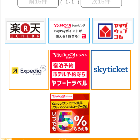
前15件
次15件
( 1 - 1 )