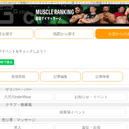
は、ゲイのためのゲイ情報(ゲイバー ゲイマッサージ ハッテン場 ゲイショップ)が検索できるゲイイエロ
店を探す
地図から探す
お店からの
ブイベントをチェックしよう！
新規投稿
記事編集
記事検索
ゲイバー・バー
六尺/UnderWear
お知らせ・イベント
クラブ・発展場
発展場イベント
売り専・マッサージ
求人
遠征・出張