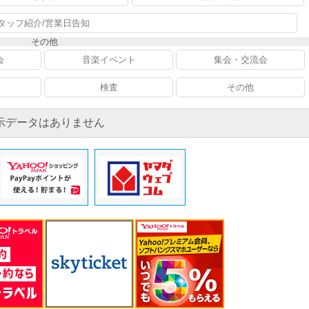
タッフ紹介/営業日告知
その他
会
音楽イベント
集会・交流会
検査
その他
示データはありません