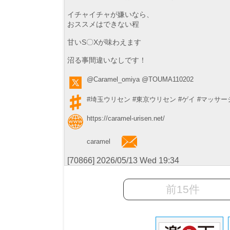
イチャイチャが嫌いなら、
おススメはできない程
甘いS〇Xが味わえます
沼る事間違いなしです！
@Caramel_omiya
@TOUMA110202
#埼玉ウリセン
#東京ウリセン
#ゲイ
#マッサー
https://caramel-urisen.net/
caramel
[70866] 2026/05/13 Wed 19:34
前15件