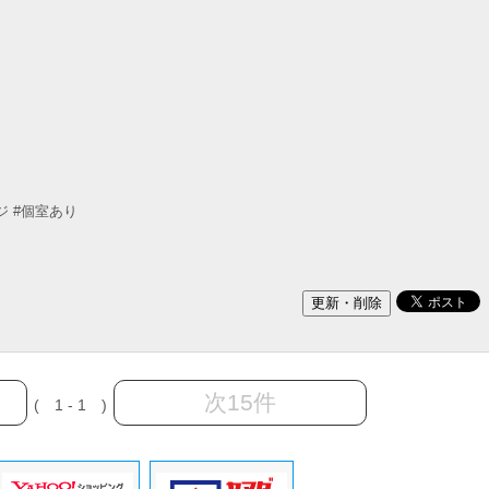
ジ
#個室あり
次15件
( 1 - 1 )