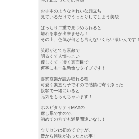
お手本のようなきれいな顔立ち
見ているだけでうっとりしてしまう美貌
ぱっちり二重で見つめられると
離れる事が出来ません！
その上、色気が何とも言えないくらい凄いんです
笑顔がとても素敵で
明るくて人懐っこい
優しくて・凄く真面目で
何事にも一生懸命なタイプです！
喜怒哀楽が読み取れる程
可愛く素直な子ですので感情に寄り添った
接客で一緒にいると
元気をもらえちゃいます！
ホスピタリティMAXの
癒し系ですので、
初めての方でも満足間違いなし！
ウリセンは初めてですが、
昔から興味があったとの事！