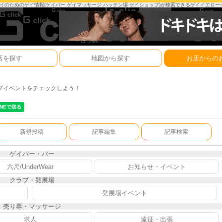
は、ゲイのためのゲイ情報(ゲイバー ゲイマッサージ ハッテン場 ゲイショップ)が検索できるゲイイエロ
店を探す
地図から探す
お店からの
ブイベントをチェックしよう！
新規投稿
記事編集
記事検索
ゲイバー・バー
六尺/UnderWear
お知らせ・イベント
クラブ・発展場
発展場イベント
売り専・マッサージ
求人
遠征・出張