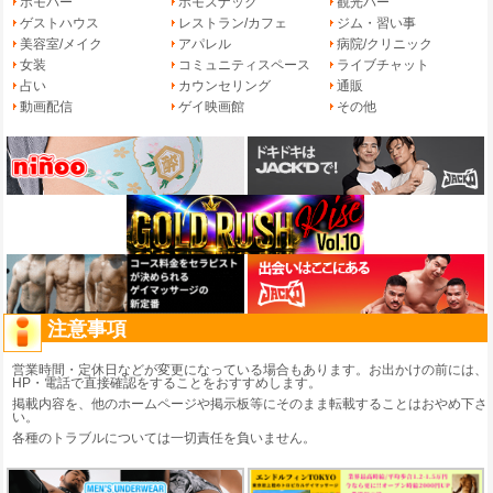
ホモバー
ホモスナック
観光バー
ゲストハウス
レストラン/カフェ
ジム・習い事
美容室/メイク
アパレル
病院/クリニック
女装
コミュニティスペース
ライブチャット
占い
カウンセリング
通販
動画配信
ゲイ映画館
その他
注意事項
営業時間・定休日などが変更になっている場合もあります。お出かけの前には、
HP・電話で直接確認をすることをおすすめします。
掲載内容を、他のホームページや掲示板等にそのまま転載することはおやめ下さ
い。
各種のトラブルについては一切責任を負いません。