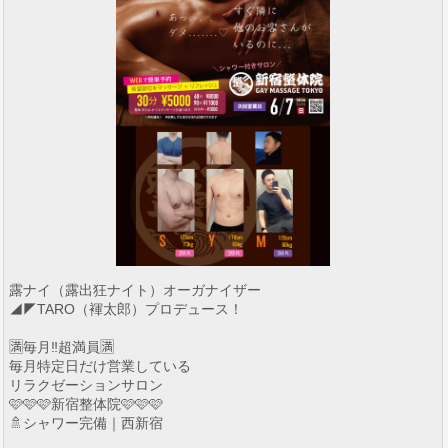
露ナイ（露出狂ナイト）オーガナイザー
◢◤TARO（褌太郎）プロデュース！
🈵毎月‼️超満員🈵
毎月特定日だけ営業している
リラクゼーションサロン
🩷🩷🩷新宿整体院🩷🩷🩷
🚿シャワー完備｜西新宿