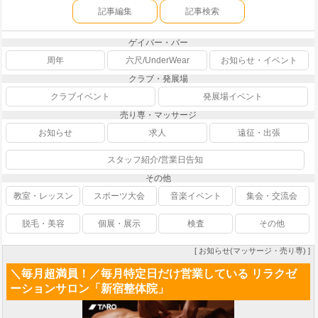
記事編集
記事検索
ゲイバー・バー
周年
六尺/UnderWear
お知らせ・イベント
クラブ・発展場
クラブイベント
発展場イベント
売り専・マッサージ
お知らせ
求人
遠征・出張
スタッフ紹介/営業日告知
その他
教室・レッスン
スポーツ大会
音楽イベント
集会・交流会
脱毛・美容
個展・展示
検査
その他
[ お知らせ(マッサージ・売り専) ]
＼毎月超満員！／毎月特定日だけ営業している リラクゼ
ーションサロン「新宿整体院」