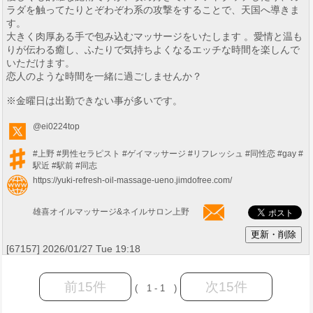
ラダを触ってたりとぞわぞわ系の攻撃をすることで、天国へ導きま
す。
大きく肉厚ある手で包み込むマッサージをいたします 。愛情と温も
りが伝わる癒し、ふたりで気持ちよくなるエッチな時間を楽しんで
いただけます。
恋人のような時間を一緒に過ごしませんか？
※金曜日は出勤できない事が多いです。
@ei0224top
#上野
#男性セラピスト
#ゲイマッサージ
#リフレッシュ
#同性恋
#gay
#
駅近
#駅前
#同志
https://yuki-refresh-oil-massage-ueno.jimdofree.com/
雄喜オイルマッサージ&ネイルサロン上野
[67157] 2026/01/27 Tue 19:18
前15件
次15件
( 1 - 1 )