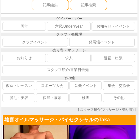
記事編集
記事検索
ゲイバー・バー
周年
六尺/UnderWear
お知らせ・イベント
クラブ・発展場
クラブイベント
発展場イベント
売り専・マッサージ
お知らせ
求人
遠征・出張
スタッフ紹介/営業日告知
その他
教室・レッスン
スポーツ大会
音楽イベント
集会・交流会
脱毛・美容
個展・展示
検査
その他
[ スタッフ紹介(マッサージ・売り専) ]
雄喜オイルマッサージ・バイセクシャルのTaka