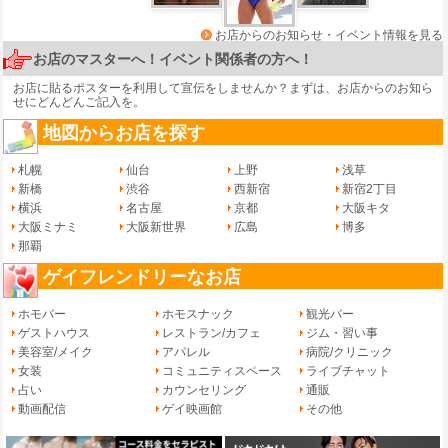
お店からのお知らせ・イベント情報を見る
お店のマスターへ！イベント関係者の方へ！
お店に貼るポスターを利用して宣伝をしませんか？まずは、
お店からのお知ら
せ
にどんどんご記入を。
地図からお店を探す
札幌
仙台
上野
浅草
新橋
渋谷
西新宿
新宿2丁目
横浜
名古屋
京都
大阪キタ
大阪ミナミ
大阪新世界
広島
博多
那覇
ゲイフレンドリーなお店
ホモバー
ホモスナック
観光バー
ゲストハウス
レストラン/カフェ
ジム・習い事
美容室/メイク
アパレル
病院/クリニック
女装
コミュニティスペース
ライブチャット
占い
カウンセリング
通販
動画配信
ゲイ映画館
その他