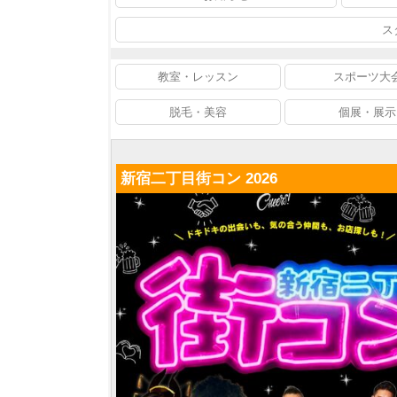
ス
教室・レッスン
スポーツ大
脱毛・美容
個展・展示
新宿二丁目街コン 2026