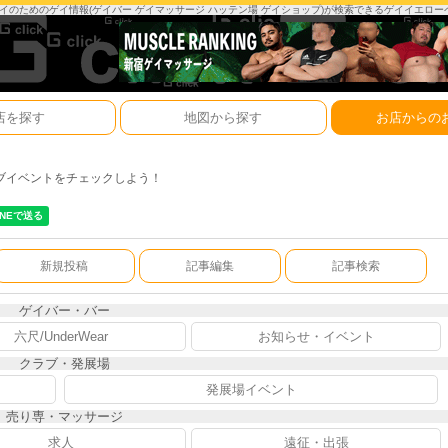
は、ゲイのためのゲイ情報(ゲイバー ゲイマッサージ ハッテン場 ゲイショップ)が検索できるゲイイエロ
店を探す
地図から探す
お店からの
ブイベントをチェックしよう！
新規投稿
記事編集
記事検索
ゲイバー・バー
六尺/UnderWear
お知らせ・イベント
クラブ・発展場
発展場イベント
売り専・マッサージ
求人
遠征・出張