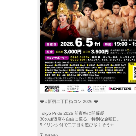
❤️ #新宿二丁目街コン 2026 ❤️
Tokyo Pride 2026 前夜祭に開催🌈
30の加盟店を自由に巡る、特別な金曜日。
5ドリンク付で二丁目を遊び尽くそう✨
🗓 6/5(金)