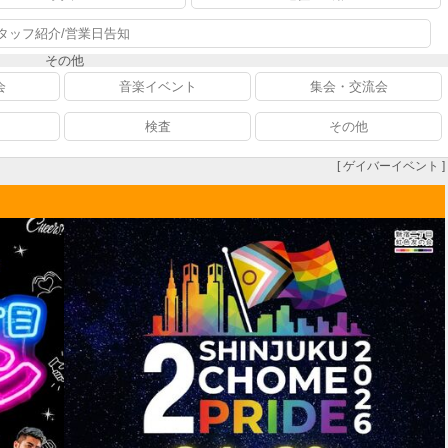
タッフ紹介/営業日告知
その他
会
音楽イベント
集会・交流会
検査
その他
[ ゲイバーイベント ]