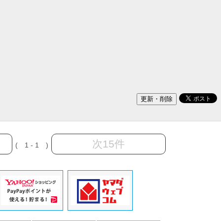
次15件
( 1 - 1 )