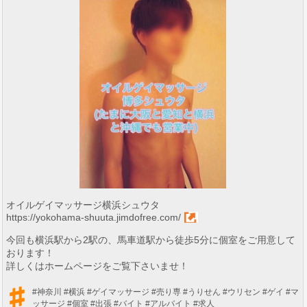
オイルゲイマッサージ横浜シュウタ
https://yokohama-shuuta.jimdofree.com/
今回も横浜駅から2駅の、馬車道駅から徒歩5分に個室をご用意して
おります！
詳しくはホームページをご覧下さいませ！
#神奈川
#横浜
#ゲイマッサージ
#売り専
#うりせん
#ウリセン
#ゲイ
#マ
ッサージ
#個室
#出張
#バイト
#アルバイト
#求人