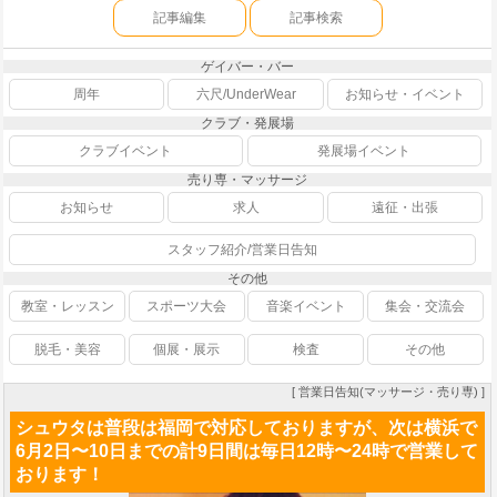
記事編集
記事検索
ゲイバー・バー
周年
六尺/UnderWear
お知らせ・イベント
クラブ・発展場
クラブイベント
発展場イベント
売り専・マッサージ
お知らせ
求人
遠征・出張
スタッフ紹介/営業日告知
その他
教室・レッスン
スポーツ大会
音楽イベント
集会・交流会
脱毛・美容
個展・展示
検査
その他
[ 営業日告知(マッサージ・売り専) ]
シュウタは普段は福岡で対応しておりますが、次は横浜で
6月2日〜10日までの計9日間は毎日12時〜24時で営業して
おります！