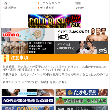
占い
カウンセリング
通販
動画配信
ゲイ映画館
その他
注意事項
営業時間・定休日などが変更になっている場合もあります。お出かけの前には、
HP・電話で直接確認をすることをおすすめします。
掲載内容を、他のホームページや掲示板等にそのまま転載することはおやめ下さ
い。
各種のトラブルについては一切責任を負いません。