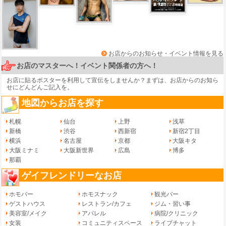
お店からのお知らせ・イベント情報を見る
お店のマスターへ！イベント関係者の方へ！
お店に貼るポスターを利用して宣伝をしませんか？まずは、
お店からのお知ら
せ
にどんどんご記入を。
地図からお店を探す
札幌
仙台
上野
浅草
新橋
渋谷
西新宿
新宿2丁目
横浜
名古屋
京都
大阪キタ
大阪ミナミ
大阪新世界
広島
博多
那覇
ゲイフレンドリーなお店
ホモバー
ホモスナック
観光バー
ゲストハウス
レストラン/カフェ
ジム・習い事
美容室/メイク
アパレル
病院/クリニック
女装
コミュニティスペース
ライブチャット