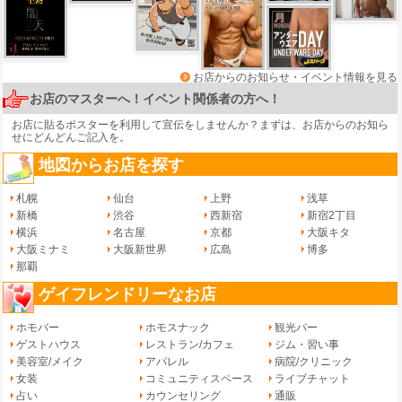
お店からのお知らせ・イベント情報を見る
お店のマスターへ！イベント関係者の方へ！
お店に貼るポスターを利用して宣伝をしませんか？まずは、
お店からのお知ら
せ
にどんどんご記入を。
地図からお店を探す
札幌
仙台
上野
浅草
新橋
渋谷
西新宿
新宿2丁目
横浜
名古屋
京都
大阪キタ
大阪ミナミ
大阪新世界
広島
博多
那覇
ゲイフレンドリーなお店
ホモバー
ホモスナック
観光バー
ゲストハウス
レストラン/カフェ
ジム・習い事
美容室/メイク
アパレル
病院/クリニック
女装
コミュニティスペース
ライブチャット
占い
カウンセリング
通販