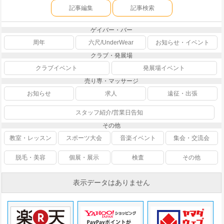
記事編集
記事検索
ゲイバー・バー
周年
六尺/UnderWear
お知らせ・イベント
クラブ・発展場
クラブイベント
発展場イベント
売り専・マッサージ
お知らせ
求人
遠征・出張
スタッフ紹介/営業日告知
その他
教室・レッスン
スポーツ大会
音楽イベント
集会・交流会
脱毛・美容
個展・展示
検査
その他
表示データはありません