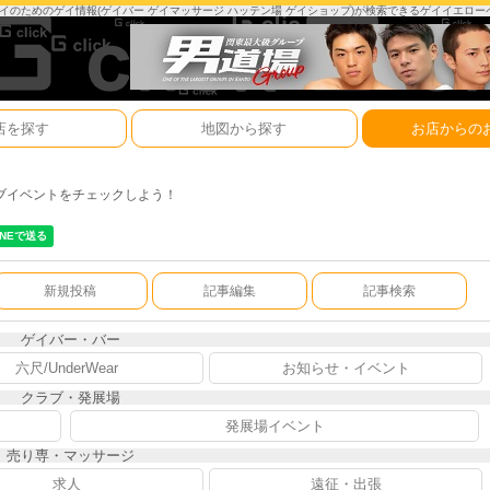
は、ゲイのためのゲイ情報(ゲイバー ゲイマッサージ ハッテン場 ゲイショップ)が検索できるゲイイエロ
店を探す
地図から探す
お店からの
ブイベントをチェックしよう！
新規投稿
記事編集
記事検索
ゲイバー・バー
六尺/UnderWear
お知らせ・イベント
クラブ・発展場
発展場イベント
売り専・マッサージ
求人
遠征・出張