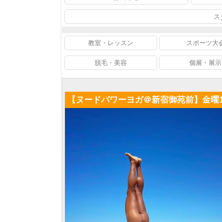
ス
教室・レッスン
スポーツ大
脱毛・美容
個展・展示
【ヌードパワーヨガ＠新宿御苑前】金曜19：