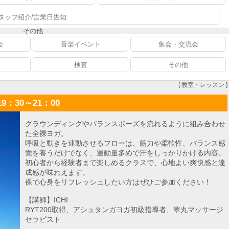
タッフ紹介/営業日告知
その他
会
音楽イベント
集会・交流会
検査
その他
[ 教室・レッスン ]
30～21：00
グラウンディングやバランスポーズを流れるように組み合わせ
た全裸ヨガ。
呼吸と動きを連動させるフローは、筋力や柔軟性、バランス感
覚を養うだけでなく、運動量多めで汗をしっかりかける内容。
初心者から経験者まで楽しめるクラスで、心地よい爽快感と達
成感が味わえます。
裸で心身をリフレッシュしたい方はぜひご参加ください！
【講師】ICHI
RYT200取得、アシュタンガヨガ初級指導者、睾丸マッサージ
セラピスト