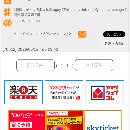
#福岡
#ゲイ
#博多
#九州
#gay
#Fukuoka
#Hakata
#Kyushu
#massage
#
同性恋
#福冈
#博
https://z--spa.com
Menz Relaxaton z-SPA ~ゼットスパ~
[70812] 2026/05/12 Tue 09:43
前15件
次15件
( 1 - 1 )