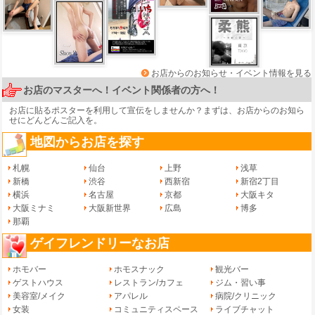
お店からのお知らせ・イベント情報を見る
お店のマスターへ！イベント関係者の方へ！
お店に貼るポスターを利用して宣伝をしませんか？まずは、
お店からのお知ら
せ
にどんどんご記入を。
地図からお店を探す
札幌
仙台
上野
浅草
新橋
渋谷
西新宿
新宿2丁目
横浜
名古屋
京都
大阪キタ
大阪ミナミ
大阪新世界
広島
博多
那覇
ゲイフレンドリーなお店
ホモバー
ホモスナック
観光バー
ゲストハウス
レストラン/カフェ
ジム・習い事
美容室/メイク
アパレル
病院/クリニック
女装
コミュニティスペース
ライブチャット