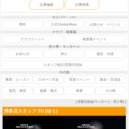
記事編集
記事検索
ゲイバー・バー
周年
六尺/UnderWear
お知らせ・イベント
クラブ・発展場
クラブイベント
発展場イベント
売り専・マッサージ
お知らせ
求人
遠征・出張
スタッフ紹介/営業日告知
その他
教室・レッスン
スポーツ大会
音楽イベント
集会・交流会
脱毛・美容
個展・展示
検査
その他
[ 営業日告知(マッサージ・売り専) ]
博多店スタッフ YU (ゆう)