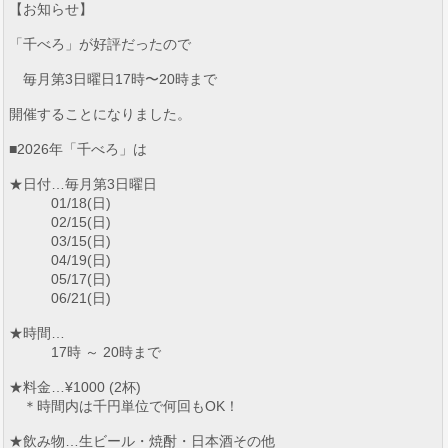
【お知らせ】
「千べろ」が好評だったので
毎月第3日曜日17時〜20時まで
開催することになりました。
■2026年「千べろ」は
★日付…毎月第3日曜日
01/18(日)
02/15(日)
03/15(日)
04/19(日)
05/17(日)
06/21(日)
★時間…
17時 ～ 20時まで
★料金…¥1000 (2杯)
＊時間内は千円単位で何回もOK！
★飲み物…生ビール・焼酎・日本酒その他