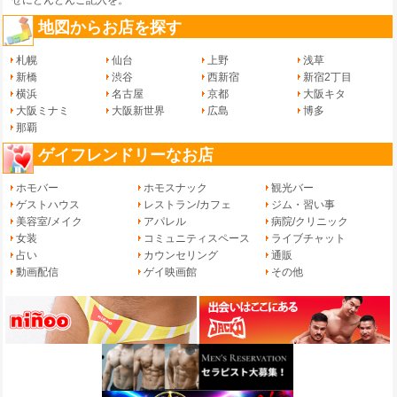
地図からお店を探す
札幌
仙台
上野
浅草
新橋
渋谷
西新宿
新宿2丁目
横浜
名古屋
京都
大阪キタ
大阪ミナミ
大阪新世界
広島
博多
那覇
ゲイフレンドリーなお店
ホモバー
ホモスナック
観光バー
ゲストハウス
レストラン/カフェ
ジム・習い事
美容室/メイク
アパレル
病院/クリニック
女装
コミュニティスペース
ライブチャット
占い
カウンセリング
通販
動画配信
ゲイ映画館
その他