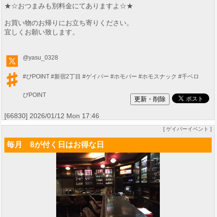
★☆おつまみも別料金にてありますよ☆★
お買い物のお帰りにお立ち寄りください。
宜しくお願い致します。
@yasu_0328
#ぴPOINT
#新宿2丁目
#ゲイバー
#ホモバー
#ホモスナック
#千ベロ
ぴPOINT
[66830] 2026/01/12 Mon 17:46
[ ゲイバーイベント ]
毎月 8が付く日はお得な日