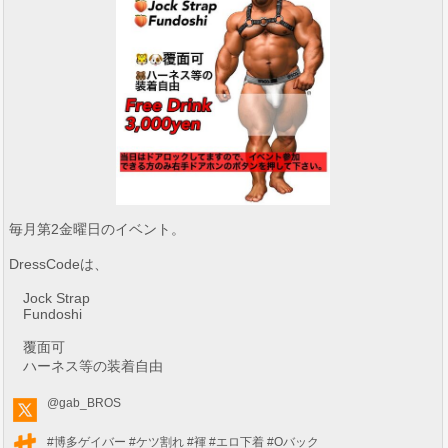
毎月第2金曜日のイベント。
DressCodeは、
Jock Strap
Fundoshi
覆面可
ハーネス等の装着自由
@gab_BROS
#博多ゲイバー
#ケツ割れ
#褌
#エロ下着
#Oバック