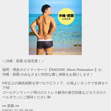
＼沖縄・那覇 出張営業！／
福岡・博多のゲイマッサージ【NAGOMI -Mens Relaxation-】が、
沖縄・那覇 のみなさまに特別な癒し体験をお届けします！
5年以上の施術経験を持つセラピストで、心地よいタッチで全身をケ
ア👐
ゴールデンウィーク明けのストレス解消や疲労回復などカラダのク
ールダウンにご期待ください🌺
≡≡ 那覇 ≡≡
5/8(金) 21:30-26:00