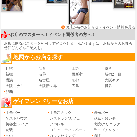
お店からのお知らせ・イベント情報を見る
お店のマスターへ！イベント関係者の方へ！
お店に貼るポスターを利用して宣伝をしませんか？まずは、
お店からのお知ら
せ
にどんどんご記入を。
地図からお店を探す
札幌
仙台
上野
浅草
新橋
渋谷
西新宿
新宿2丁目
横浜
名古屋
京都
大阪キタ
大阪ミナミ
大阪新世界
広島
博多
那覇
ゲイフレンドリーなお店
ホモバー
ホモスナック
観光バー
ゲストハウス
レストラン/カフェ
ジム・習い事
美容室/メイク
アパレル
病院/クリニック
女装
コミュニティスペース
ライブチャット
占い
カウンセリング
通販