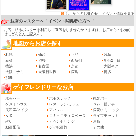
お店からのお知らせ・イベント情報を見る
お店のマスターへ！イベント関係者の方へ！
お店に貼るポスターを利用して宣伝をしませんか？まずは、
お店からのお知ら
せ
にどんどんご記入を。
地図からお店を探す
札幌
仙台
上野
浅草
新橋
渋谷
西新宿
新宿2丁目
横浜
名古屋
京都
大阪キタ
大阪ミナミ
大阪新世界
広島
博多
那覇
ゲイフレンドリーなお店
ホモバー
ホモスナック
観光バー
ゲストハウス
レストラン/カフェ
ジム・習い事
美容室/メイク
アパレル
病院/クリニック
女装
コミュニティスペース
ライブチャット
占い
カウンセリング
通販
動画配信
ゲイ映画館
その他