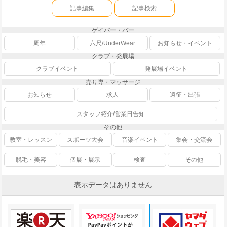
記事編集
記事検索
ゲイバー・バー
周年
六尺/UnderWear
お知らせ・イベント
クラブ・発展場
クラブイベント
発展場イベント
売り専・マッサージ
お知らせ
求人
遠征・出張
スタッフ紹介/営業日告知
その他
教室・レッスン
スポーツ大会
音楽イベント
集会・交流会
脱毛・美容
個展・展示
検査
その他
表示データはありません