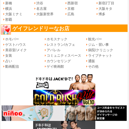
新橋
渋谷
西新宿
新宿2丁目
横浜
名古屋
京都
大阪キタ
大阪ミナミ
大阪新世界
広島
博多
那覇
ゲイフレンドリーなお店
ホモバー
ホモスナック
観光バー
ゲストハウス
レストラン/カフェ
ジム・習い事
美容室/メイク
アパレル
病院/クリニック
女装
コミュニティスペース
ライブチャット
占い
カウンセリング
通販
動画配信
ゲイ映画館
その他