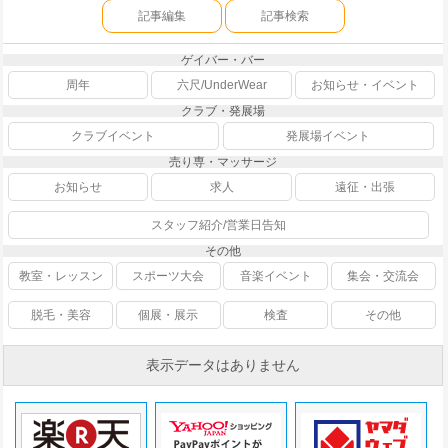
記事編集
記事検索
ゲイバー・バー
周年
六尺/UnderWear
お知らせ・イベント
クラブ・発展場
クラブイベント
発展場イベント
売り専・マッサージ
お知らせ
求人
遠征・出張
スタッフ紹介/営業日告知
その他
教室・レッスン
スポーツ大会
音楽イベント
集会・交流会
脱毛・美容
個展・展示
検査
その他
表示データはありません