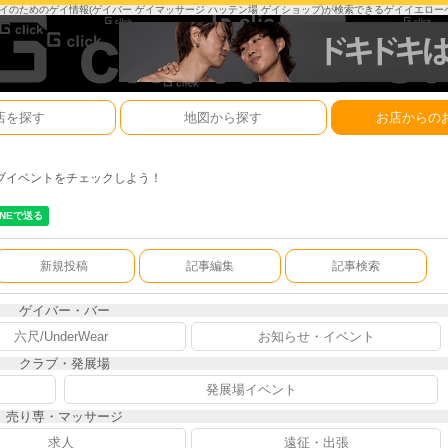
は、ゲイのためのゲイ情報(ゲイバー ゲイマッサージ ハッテン場 ゲイショップ)が検索できるゲイイエロ
店を探す
地図から探す
お店からの
ブイベントをチェックしよう！
新規投稿
記事編集
記事検索
ゲイバー・バー
六尺/UnderWear
お知らせ・イベント
クラブ・発展場
発展場イベント
売り専・マッサージ
求人
遠征・出張