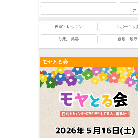
ス
教室・レッスン
スポーツ大
脱毛・美容
個展・展示
モヤとる会