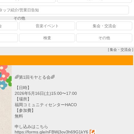
タッフ紹介/営業日告知
その他
会
音楽イベント
集会・交流会
検査
その他
[ 集会・交流会 ]
🌈第1回モヤとる会🌈
【日時】
2026年5月16日(土)15:00〜17:00
【場所】
福岡コミュニティセンターHACO
【参加費】
無料
申し込みはこちら
https://forms.gle/nFBWj3ov3h69G1kY6