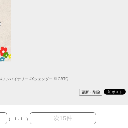
#ノンバイナリー
#Xジェンダー
#LGBTQ
次15件
( 1 - 1 )