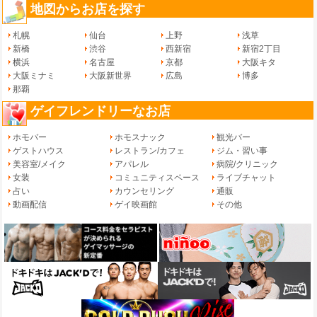
地図からお店を探す
札幌
仙台
上野
浅草
新橋
渋谷
西新宿
新宿2丁目
横浜
名古屋
京都
大阪キタ
大阪ミナミ
大阪新世界
広島
博多
那覇
ゲイフレンドリーなお店
ホモバー
ホモスナック
観光バー
ゲストハウス
レストラン/カフェ
ジム・習い事
美容室/メイク
アパレル
病院/クリニック
女装
コミュニティスペース
ライブチャット
占い
カウンセリング
通販
動画配信
ゲイ映画館
その他