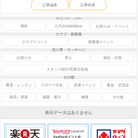
記事編集
記事検索
ゲイバー・バー
周年
六尺/UnderWear
お知らせ・イベント
クラブ・発展場
クラブイベント
発展場イベント
売り専・マッサージ
お知らせ
求人
遠征・出張
スタッフ紹介/営業日告知
その他
教室・レッスン
スポーツ大会
音楽イベント
集会・交流会
脱毛・美容
個展・展示
検査
その他
表示データはありません