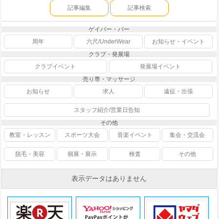
記事編集
記事検索
ゲイバー・バー
周年
六尺/UnderWear
お知らせ・イベント
クラブ・発展場
クラブイベント
発展場イベント
売り専・マッサージ
お知らせ
求人
遠征・出張
スタッフ紹介/営業日告知
その他
教室・レッスン
スポーツ大会
音楽イベント
集会・交流会
脱毛・美容
個展・展示
検査
その他
表示データはありません