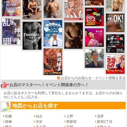
お店からのお知らせ・イベント情報を見る
お店のマスターへ！イベント関係者の方へ！
お店に貼るポスターを利用して宣伝をしませんか？まずは、
お店からのお知ら
せ
にどんどんご記入を。
地図からお店を探す
札幌
仙台
上野
浅草
新橋
渋谷
西新宿
新宿2丁目
横浜
名古屋
京都
大阪キタ