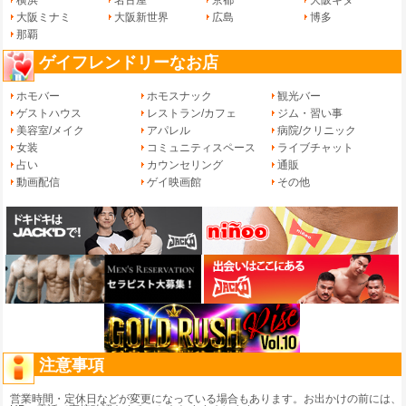
大阪ミナミ
大阪新世界
広島
博多
那覇
ゲイフレンドリーなお店
ホモバー
ホモスナック
観光バー
ゲストハウス
レストラン/カフェ
ジム・習い事
美容室/メイク
アパレル
病院/クリニック
女装
コミュニティスペース
ライブチャット
占い
カウンセリング
通販
動画配信
ゲイ映画館
その他
注意事項
営業時間・定休日などが変更になっている場合もあります。お出かけの前には、