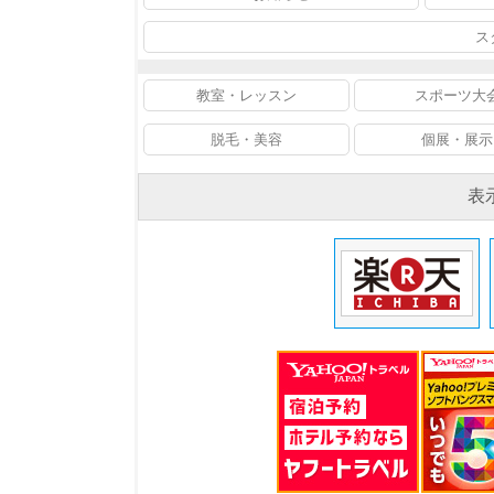
ス
教室・レッスン
スポーツ大
脱毛・美容
個展・展示
表