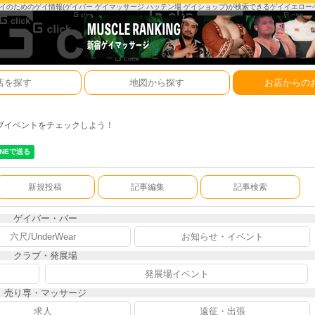
は、ゲイのためのゲイ情報(ゲイバー ゲイマッサージ ハッテン場 ゲイショップ)が検索できるゲイイエロ
店を探す
地図から探す
お店からの
ブイベントをチェックしよう！
新規投稿
記事編集
記事検索
ゲイバー・バー
六尺/UnderWear
お知らせ・イベント
クラブ・発展場
発展場イベント
売り専・マッサージ
求人
遠征・出張