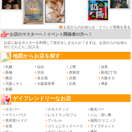
お店からのお知らせ・イベント情報を見る
お店のマスターへ！イベント関係者の方へ！
お店に貼るポスターを利用して宣伝をしませんか？まずは、
お店からのお知ら
せ
にどんどんご記入を。
地図からお店を探す
札幌
仙台
上野
浅草
新橋
渋谷
西新宿
新宿2丁目
横浜
名古屋
京都
大阪キタ
大阪ミナミ
大阪新世界
広島
博多
那覇
ゲイフレンドリーなお店
ホモバー
ホモスナック
観光バー
ゲストハウス
レストラン/カフェ
ジム・習い事
美容室/メイク
アパレル
病院/クリニック
女装
コミュニティスペース
ライブチャット
占い
カウンセリング
通販