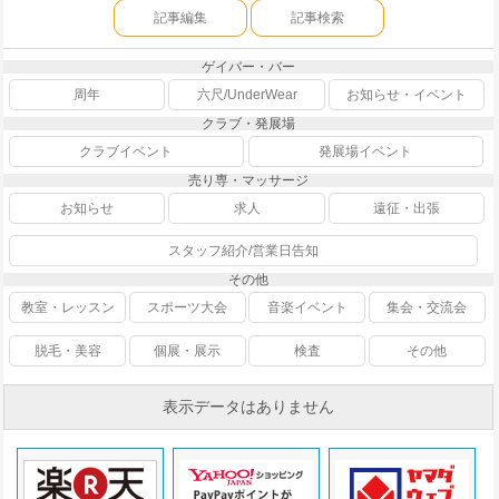
記事編集
記事検索
ゲイバー・バー
周年
六尺/UnderWear
お知らせ・イベント
クラブ・発展場
クラブイベント
発展場イベント
売り専・マッサージ
お知らせ
求人
遠征・出張
スタッフ紹介/営業日告知
その他
教室・レッスン
スポーツ大会
音楽イベント
集会・交流会
脱毛・美容
個展・展示
検査
その他
表示データはありません