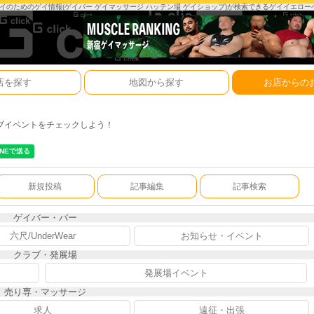
は、ゲイのためのゲイ情報(ゲイバー ゲイマッサージ ハッテン場 ゲイショップ)が検索できるゲイイエロ
店を探す
地図から探す
お店からの
ブイベントをチェックしよう！
新規投稿
記事編集
記事検索
ゲイバー・バー
六尺/UnderWear
お知らせ・イベント
クラブ・発展場
発展場イベント
売り専・マッサージ
求人
遠征・出張