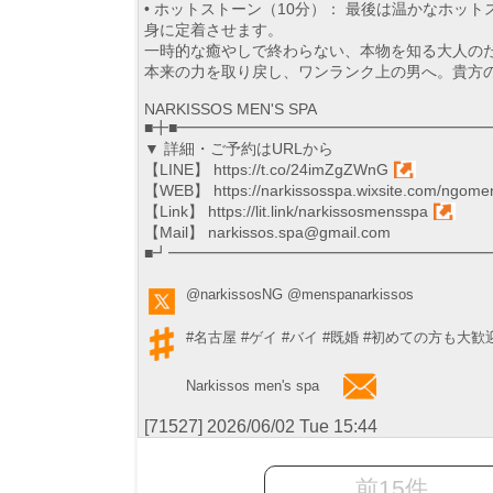
• ホットストーン（10分）： 最後は温かなホ
身に定着させます。
一時的な癒やしで終わらない、本物を知る大人の
本来の力を取り戻し、ワンランク上の男へ。貴方
NARKISSOS MEN'S SPA
■╋■━━━━━━━━━━━━━━━━━━━━
▼ 詳細・ご予約はURLから
【LINE】
https://t.co/24imZgZWnG
【WEB】
https://narkissosspa.wixsite.com/ngome
【Link】
https://lit.link/narkissosmensspa
【Mail】 narkissos.spa@gmail.com
■┛━━━━━━━━━━━━━━━━━━━━
@narkissosNG
@menspanarkissos
#名古屋
#ゲイ
#バイ
#既婚
#初めての方も大歓
Narkissos men's spa
[71527] 2026/06/02 Tue 15:44
前15件