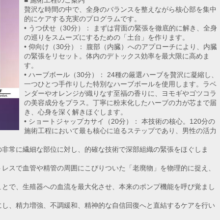
■ 施術工程のご案内
贅沢な時間の中で、全身のバランスを整えながら核心部を集中
的にケアする充実のプログラムです。
• うつ伏せ（30分）： まずは背面の緊張を徹底的に解き、全身
の巡りをスムーズにするための「土台」を作ります。
• 仰向け（30分）： 腹部（内臓）へのアプローチにより、内臓
の緊張をリセット。体内のデトックス効率を最大限に高めま
す。
• ハーブボール（30分）： 24種の厳選ハーブを贅沢に凝縮し、
一つひとつ手作りした特別なハーブボールを使用します。ラベ
ンダーやオレンジが織りなす至福の香りに、ヨモギやゴツコラ
の美容成分をプラス。丁寧に粉末化したハーブの力が芯まで届
き、心身を深く解きほぐします。
• ショートジャップカサイ（20分）： 本技術の核心。120分の
施術工程において最も核心に迫るステップであり、男性の活力
辺の非常に繊細な部位に対し、的確な技術で深部組織の緊張をほぐしま
ストレスで血管や精管の周囲にこびりついた「老廃物」を物理的に捉え、
ることで、生殖器への血流を最大化させ、本来のポンプ機能を呼び覚まし
ズにし、精力増強、不調緩和、精神的な自信回復へと直結するケアを行い