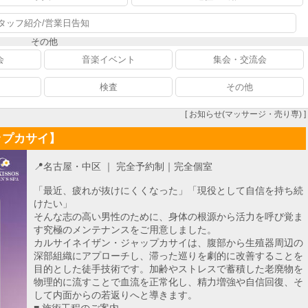
タッフ紹介/営業日告知
その他
会
音楽イベント
集会・交流会
検査
その他
[ お知らせ(マッサージ・売り専) ]
ップカサイ】
📍名古屋・中区 ｜ 完全予約制｜完全個室
「最近、疲れが抜けにくくなった」「現役として自信を持ち続
けたい」
そんな志の高い男性のために、身体の根源から活力を呼び覚ま
す究極のメンテナンスをご用意しました。
カルサイネイザン・ジャップカサイは、腹部から生殖器周辺の
深部組織にアプローチし、滞った巡りを劇的に改善することを
目的とした徒手技術です。加齢やストレスで蓄積した老廃物を
物理的に流すことで血流を正常化し、精力増強や自信回復、そ
して内面からの若返りへと導きます。