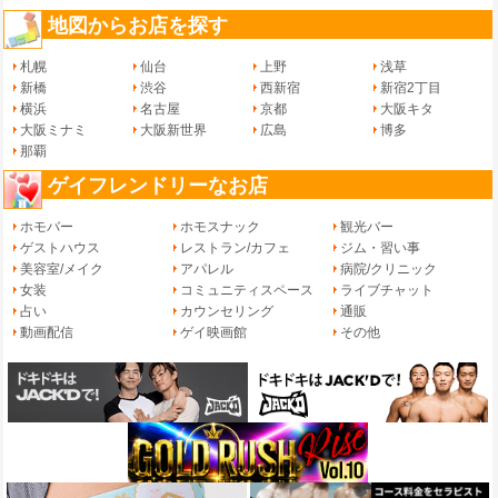
地図からお店を探す
札幌
仙台
上野
浅草
新橋
渋谷
西新宿
新宿2丁目
横浜
名古屋
京都
大阪キタ
大阪ミナミ
大阪新世界
広島
博多
那覇
ゲイフレンドリーなお店
ホモバー
ホモスナック
観光バー
ゲストハウス
レストラン/カフェ
ジム・習い事
美容室/メイク
アパレル
病院/クリニック
女装
コミュニティスペース
ライブチャット
占い
カウンセリング
通販
動画配信
ゲイ映画館
その他