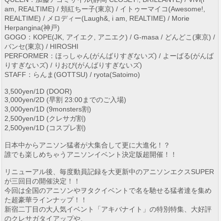
am, REALTIME) / 頬紅ちー子(東京) / イトゥーマイコ(Awesome!,
REALTIME) / メロディー(Laugh&, i am, REALTIME) / Morie
Herpangina(神戸)
GOGO：KOPE(JK, アイエク, アニエク) / G-masa / どんどこ(東京) /
バンセ(東京) / HIROSHI
PERFORMER：ほっしゃん(がんばりすぎないズ) / よーばる(がんば
りすぎないズ) / りおぴ(がんばりすぎないズ)
STAFF：らんま(GOTTSU) / ryota(Satoimo)
3,500yen/1D (DOOR)
3,000yen/2D (早割 23:00までのご入場)
3,000yen/1D (9monsters割)
2,500yen/1D (クレサガ割)
2,500yen/1D (コスプレ割)
日本中からアニソン猛者が大集合して更に大進化！？
誰でも楽しめちゃうアニソンイベント決定版超開催！！
リニューアル後、毎度動員記録を大更新中のアニソンエクスSUPER
が三回目の開催決定！！
今回は全国のアニソンやヲタクイベントで名を馳せる猛者達を集め
た超豪華ラインナップ！！
新宿二丁目の大人気イベント「アキバナイト」の特別特集、大好評
のクレサガタイアップや、