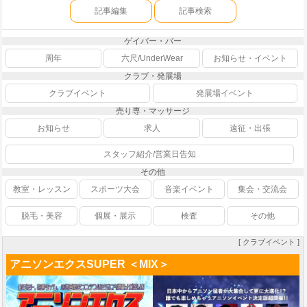
記事編集
記事検索
ゲイバー・バー
周年
六尺/UnderWear
お知らせ・イベント
クラブ・発展場
クラブイベント
発展場イベント
売り専・マッサージ
お知らせ
求人
遠征・出張
スタッフ紹介/営業日告知
その他
教室・レッスン
スポーツ大会
音楽イベント
集会・交流会
脱毛・美容
個展・展示
検査
その他
[ クラブイベント ]
アニソンエクスSUPER ＜MIX＞