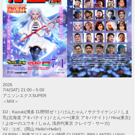
2026
7/4(SAT) 21:00～5:00
アニソンエクスSUPER
＜MIX＞
DJ：Kazuki(博多 DJ野郎ぜ！) / けんたゃん / サクライケンジ / しま
乳(北海道 アキバナイト) / とんぺー(東京 アキバナイト) / Hira(東京)
/ よゆーのユウキ / しゅん 浅井P(東京 クレイヴ・サーガ)
VJ：コボ。(岡山 Hello!=Hello!)
QUEEN：加藤アゴミサイル(静岡 CLOSET!, BRILLANTE) / ViVi(i