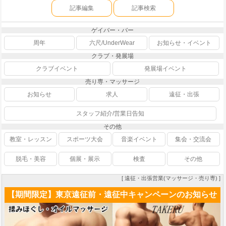
記事編集
記事検索
ゲイバー・バー
周年
六尺/UnderWear
お知らせ・イベント
クラブ・発展場
クラブイベント
発展場イベント
売り専・マッサージ
お知らせ
求人
遠征・出張
スタッフ紹介/営業日告知
その他
教室・レッスン
スポーツ大会
音楽イベント
集会・交流会
脱毛・美容
個展・展示
検査
その他
[ 遠征・出張営業(マッサージ・売り専) ]
【期間限定】東京遠征前・遠征中キャンペーンのお知らせ