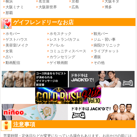
横浜
名古屋
京都
大阪キタ
大阪ミナミ
大阪新世界
広島
博多
那覇
ゲイフレンドリーなお店
ホモバー
ホモスナック
観光バー
ゲストハウス
レストラン/カフェ
ジム・習い事
美容室/メイク
アパレル
病院/クリニック
女装
コミュニティスペース
ライブチャット
占い
カウンセリング
通販
動画配信
ゲイ映画館
その他
注意事項
営業時間・定休日などが変更になっている場合もあります。お出かけの前には、