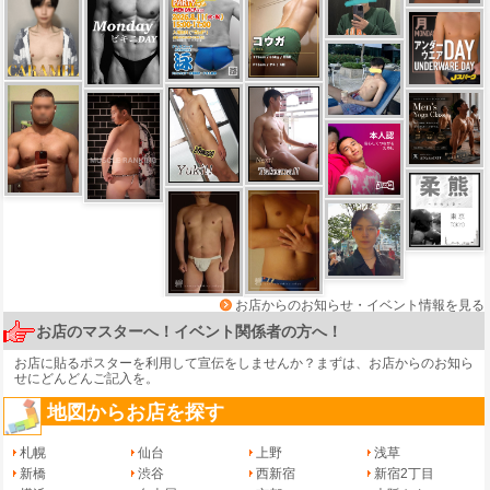
お店からのお知らせ・イベント情報を見る
お店のマスターへ！イベント関係者の方へ！
お店に貼るポスターを利用して宣伝をしませんか？まずは、
お店からのお知ら
せ
にどんどんご記入を。
地図からお店を探す
札幌
仙台
上野
浅草
新橋
渋谷
西新宿
新宿2丁目