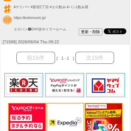
#ゲイバー
#新宿2丁目
#エロ飲み
#パン1飲み屋
https://boilerroom.jp/
エロパン❶DAY@ボイラールーム
[71588] 2026/06/04 Thu 09:22
前15件
次15件
( 1 - 1 )