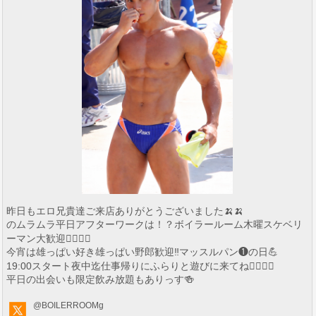
昨日もエロ兄貴達ご来店ありがとうございました🍌🍌
のムラムラ平日アフターワークは！？ボイラールーム木曜スケベリ
ーマン大歓迎👨‍❤️‍💋‍👨
今宵は雄っぱい好き雄っぱい野郎歓迎‼️マッスルパン❶の日💪
19:00スタート夜中迄仕事帰りにふらりと遊びに来てね👨‍❤️‍💋‍👨
平日の出会いも限定飲み放題もありっす🍻
@BOILERROOMg