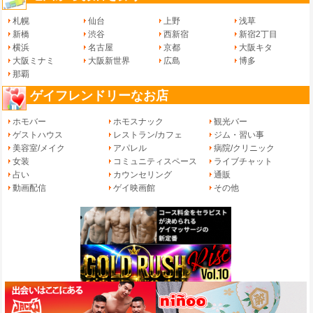
札幌
仙台
上野
浅草
新橋
渋谷
西新宿
新宿2丁目
横浜
名古屋
京都
大阪キタ
大阪ミナミ
大阪新世界
広島
博多
那覇
ゲイフレンドリーなお店
ホモバー
ホモスナック
観光バー
ゲストハウス
レストラン/カフェ
ジム・習い事
美容室/メイク
アパレル
病院/クリニック
女装
コミュニティスペース
ライブチャット
占い
カウンセリング
通販
動画配信
ゲイ映画館
その他