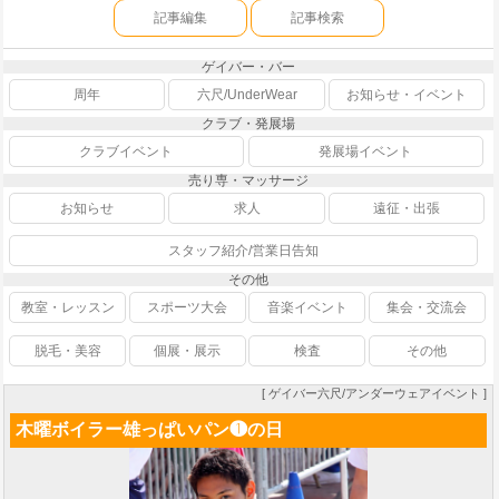
記事編集
記事検索
ゲイバー・バー
周年
六尺/UnderWear
お知らせ・イベント
クラブ・発展場
クラブイベント
発展場イベント
売り専・マッサージ
お知らせ
求人
遠征・出張
スタッフ紹介/営業日告知
その他
教室・レッスン
スポーツ大会
音楽イベント
集会・交流会
脱毛・美容
個展・展示
検査
その他
[ ゲイバー六尺/アンダーウェアイベント ]
木曜ボイラー雄っぱいパン❶の日