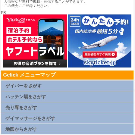
人情報など無料で掲載・宣伝することができます。
この機会にご登録ください。
PR
Gclick メニューマップ
ゲイバーをさがす
札幌ゲイバー一覧
仙台ゲイバー一覧
ハッテン場をさがす
上野ゲイバー一覧
浅草ゲイバー一覧
新橋ゲイバー一覧
札幌ハッテン場一覧
渋谷ゲイバー一覧
仙台ハッテン場一覧
売り専をさがす
新宿2丁目ゲイバー一覧
上野ハッテン場一覧
横浜ゲイバー一覧
浅草ハッテン場一覧
名古屋ゲイバー一覧
新橋ハッテン場一覧
札幌売り専一覧
京都ゲイバー一覧
渋谷ハッテン場一覧
仙台売り専一覧
ゲイマッサージをさがす
大阪キタゲイバー一覧
新宿2丁目ハッテン場一覧
上野売り専一覧
大阪ミナミゲイバー一覧
横浜ハッテン場一覧
浅草売り専一覧
大阪新世界ゲイバー一覧
名古屋ハッテン場一覧
新橋売り専一覧
札幌ゲイマッサージ一覧
広島ゲイバー一覧
京都ハッテン場一覧
渋谷売り専一覧
仙台ゲイマッサージ一覧
地図からさがす
博多ゲイバー一覧
大阪キタハッテン場一覧
新宿2丁目売り専一覧
上野ゲイマッサージ一覧
那覇ゲイバー一覧
大阪ミナミハッテン場一覧
西新宿ゲイマッサージ一覧
浅草ゲイマッサージ一覧