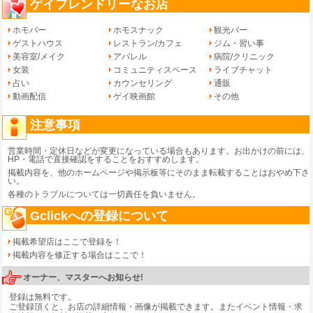
ゲイフレンドリーなお店
ホモバー
ホモスナック
観光バー
ゲストハウス
レストラン/カフェ
ジム・習い事
美容室/メイク
アパレル
病院/クリニック
女装
コミュニティスペース
ライブチャット
占い
カウンセリング
通販
動画配信
ゲイ映画館
その他
注意事項
営業時間・定休日などが変更になっている場合もあります。お出かけの前には、
HP・電話で直接確認をすることをおすすめします。
掲載内容を、他のホームページや掲示板等にそのまま転載することはおやめ下さ
い。
各種のトラブルについては一切責任を負いません。
Gclickへの登録について
掲載希望店はここで登録を！
掲載内容を修正する場合はここで！
オーナー、マスターへお知らせ!
登録は無料です。
ご登録頂くと、お店の詳細情報・画像が掲載できます。またイベント情報・求