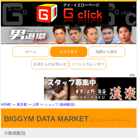
ホーム
お店を探す
地図から探す
お店からのお知らせ
イベントカレンダー
PR
HOME
>>
東京都
>>
上野
>>
ショップ
(
動画配信
)
BIGGYM DATA MARKET
(ビッグジム データ マーケット)
※動画配信