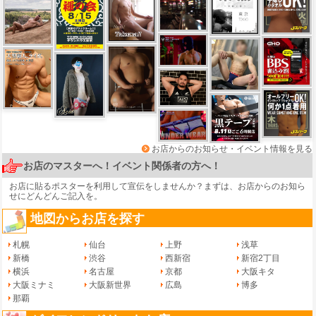
お店からのお知らせ・イベント情報を見る
お店のマスターへ！イベント関係者の方へ！
お店に貼るポスターを利用して宣伝をしませんか？まずは、
お店からのお知ら
せ
にどんどんご記入を。
地図からお店を探す
札幌
仙台
上野
浅草
新橋
渋谷
西新宿
新宿2丁目
横浜
名古屋
京都
大阪キタ
大阪ミナミ
大阪新世界
広島
博多
那覇