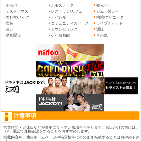
ホモバー
ホモスナック
観光バー
ゲストハウス
レストラン/カフェ
ジム・習い事
美容室/メイク
アパレル
病院/クリニック
女装
コミュニティスペース
ライブチャット
占い
カウンセリング
通販
動画配信
ゲイ映画館
その他
注意事項
営業時間・定休日などが変更になっている場合もあります。お出かけの前には、
HP・電話で直接確認をすることをおすすめします。
掲載内容を、他のホームページや掲示板等にそのまま転載することはおやめ下さ