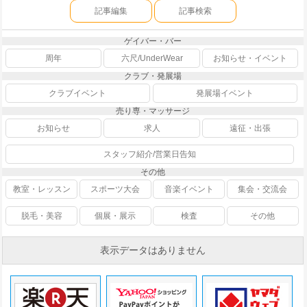
記事編集
記事検索
ゲイバー・バー
周年
六尺/UnderWear
お知らせ・イベント
クラブ・発展場
クラブイベント
発展場イベント
売り専・マッサージ
お知らせ
求人
遠征・出張
スタッフ紹介/営業日告知
その他
教室・レッスン
スポーツ大会
音楽イベント
集会・交流会
脱毛・美容
個展・展示
検査
その他
表示データはありません