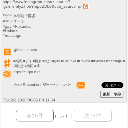
https://www.instagram.com/z_spa_h?
igsh=emIyZHo5YmpqZDBv&utm_source=qr
#ゲイ #福岡 #博多
#マッサージ
#gay #Fukuoka
#Hakata
#massage
@Zspa_hakata
#福岡
#ゲイ
#博多
#九州
#gay
#Fukuoka
#Hakata
#Kyushu
#massage
#
同性恋
#福冈
#博
https://z--spa.com
Menz Relaxaton z-SPA ~ゼットスパ~
[71626] 2026/06/05 Fri 11:54
前15件
次15件
( 1 - 1 )