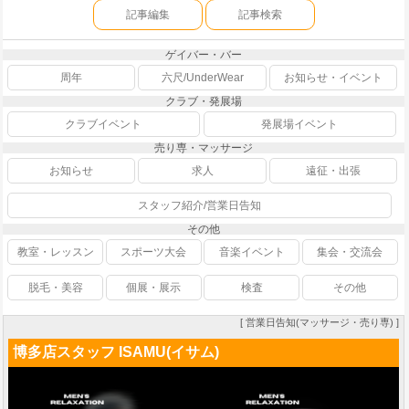
記事編集
記事検索
ゲイバー・バー
周年
六尺/UnderWear
お知らせ・イベント
クラブ・発展場
クラブイベント
発展場イベント
売り専・マッサージ
お知らせ
求人
遠征・出張
スタッフ紹介/営業日告知
その他
教室・レッスン
スポーツ大会
音楽イベント
集会・交流会
脱毛・美容
個展・展示
検査
その他
[ 営業日告知(マッサージ・売り専) ]
博多店スタッフ ISAMU(イサム)