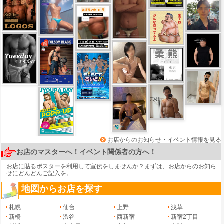
お店からのお知らせ・イベント情報を見る
お店のマスターへ！イベント関係者の方へ！
お店に貼るポスターを利用して宣伝をしませんか？まずは、
お店からのお知ら
せ
にどんどんご記入を。
地図からお店を探す
札幌
仙台
上野
浅草
新橋
渋谷
西新宿
新宿2丁目