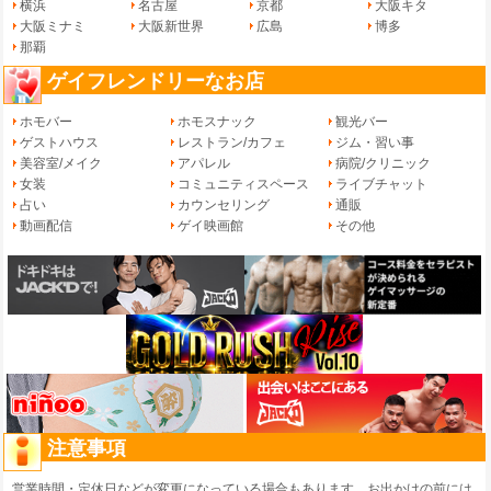
横浜
名古屋
京都
大阪キタ
大阪ミナミ
大阪新世界
広島
博多
那覇
ゲイフレンドリーなお店
ホモバー
ホモスナック
観光バー
ゲストハウス
レストラン/カフェ
ジム・習い事
美容室/メイク
アパレル
病院/クリニック
女装
コミュニティスペース
ライブチャット
占い
カウンセリング
通販
動画配信
ゲイ映画館
その他
注意事項
営業時間・定休日などが変更になっている場合もあります。お出かけの前には、