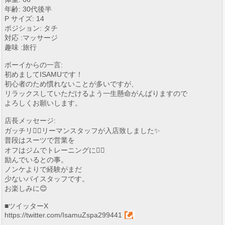
年齢: 30代後半
P サイズ: 14
ポジション: タチ
対応 :マッサージ
趣味 :旅行
ボーイからの一言:
初めましてISAMUです！
初心者のため慣れないことが多いですが、
リラックスしていただけるよう一生懸命がんばりますので
よろしくお願いします。
店長メッセージ:
ガッチリ🏋️‍♀️リーマンスタッフが入店致しました✨
普段はスーツで営業を
オフはジムでトレーニングに🏋️‍♀️
励んでいるとの事。
ノンケよりで経験がまだ
少ないバイスタッフです。
お楽しみに😊
■ツイッターX
https://twitter.com/IsamuZspa299441