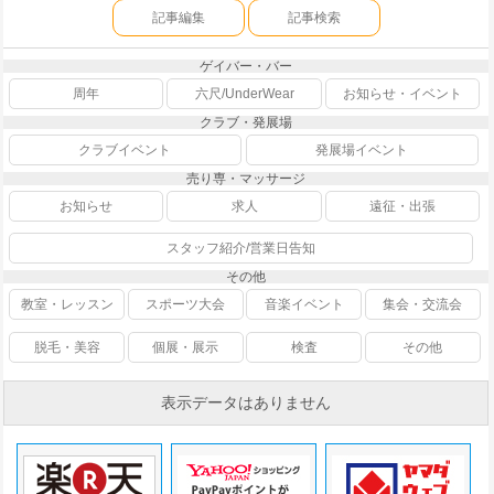
記事編集
記事検索
ゲイバー・バー
周年
六尺/UnderWear
お知らせ・イベント
クラブ・発展場
クラブイベント
発展場イベント
売り専・マッサージ
お知らせ
求人
遠征・出張
スタッフ紹介/営業日告知
その他
教室・レッスン
スポーツ大会
音楽イベント
集会・交流会
脱毛・美容
個展・展示
検査
その他
表示データはありません