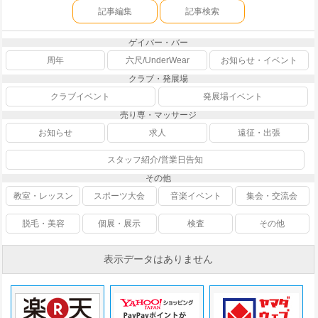
記事編集
記事検索
ゲイバー・バー
周年
六尺/UnderWear
お知らせ・イベント
クラブ・発展場
クラブイベント
発展場イベント
売り専・マッサージ
お知らせ
求人
遠征・出張
スタッフ紹介/営業日告知
その他
教室・レッスン
スポーツ大会
音楽イベント
集会・交流会
脱毛・美容
個展・展示
検査
その他
表示データはありません