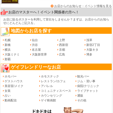
お店からのお知らせ・イベント情報を見る
お店のマスターへ！イベント関係者の方へ！
お店に貼るポスターを利用して宣伝をしませんか？まずは、
お店からのお知ら
せ
にどんどんご記入を。
地図からお店を探す
札幌
仙台
上野
浅草
新橋
渋谷
西新宿
新宿2丁目
横浜
名古屋
京都
大阪キタ
大阪ミナミ
大阪新世界
広島
博多
那覇
ゲイフレンドリーなお店
ホモバー
ホモスナック
観光バー
ゲストハウス
レストラン/カフェ
ジム・習い事
美容室/メイク
アパレル
病院/クリニック
女装
コミュニティスペース
ライブチャット
占い
カウンセリング
通販
動画配信
ゲイ映画館
その他