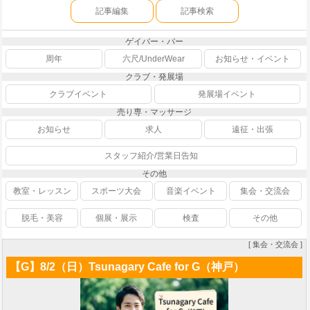
記事編集
記事検索
ゲイバー・バー
周年
六尺/UnderWear
お知らせ・イベント
クラブ・発展場
クラブイベント
発展場イベント
売り専・マッサージ
お知らせ
求人
遠征・出張
スタッフ紹介/営業日告知
その他
教室・レッスン
スポーツ大会
音楽イベント
集会・交流会
脱毛・美容
個展・展示
検査
その他
[ 集会・交流会 ]
【G】8/2（日）Tsunagary Cafe for G（神戸）