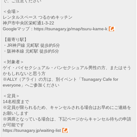
で、ご注意ください
＜会場＞
レンタルスペース つるかめキッチン
神戸市中央区栄町通1-3-22
Googleマップ：
https://tsunagary.jp/map/tsuru-kame-k
【最寄り駅】
・JR神戸線 元町駅 徒歩約5分
・阪神本線 元町駅 徒歩約5分
＜対象者＞
ゲイ・バイセクシュアル・パンセクシュアル男性の方、またはそう
かもしれないと思う方
※ALLY（アライ）の方は、別イベント「Tsunagary Cafe for
everyone」へご参加ください
＜定員＞
14名程度まで
※定員が限られるため、キャンセルされる場合はお早めにご連絡を
お願いします
※満席となっている場合は、下記ページからキャンセル待ちの申請
が可能です
https://tsunagary.jp/waiting-list