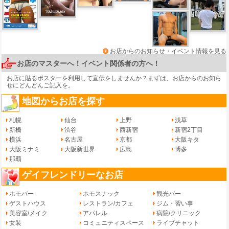
お店からのお知らせ・イベント情報を見る
お店のマスターへ！イベント関係者の方へ！
お店に貼るポスターを利用して宣伝をしませんか？まずは、
お店からのお知ら
せ
にどんどんご記入を。
地図からお店を探す
札幌
仙台
上野
浅草
新橋
渋谷
西新宿
新宿2丁目
横浜
名古屋
京都
大阪キタ
大阪ミナミ
大阪新世界
広島
博多
那覇
ゲイフレンドリーなお店
ホモバー
ホモスナック
観光バー
ゲストハウス
レストラン/カフェ
ジム・習い事
美容室/メイク
アパレル
病院/クリニック
女装
コミュニティスペース
ライブチャット