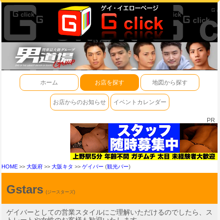
ホーム
お店を探す
地図から探す
お店からのお知らせ
イベントカレンダー
PR
HOME
>>
大阪府
>>
大阪キタ
>>
ゲイバー
(
観光バー
)
Gstars
(ジースターズ)
ゲイバーとしての営業スタイルにご理解いただけるのでしたら、ス