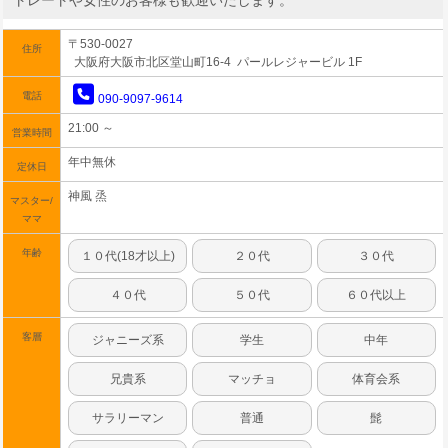
トレートや女性のお客様も歓迎いたします。
〒530-0027
住所
大阪府大阪市北区堂山町16-4 パールレジャービル 1F
電話
090-9097-9614
21:00 ～
営業時間
年中無休
定休日
神風 烝
マスター/
ママ
年齢
１０代(18才以上)
２０代
３０代
４０代
５０代
６０代以上
客層
ジャニーズ系
学生
中年
兄貴系
マッチョ
体育会系
サラリーマン
普通
髭