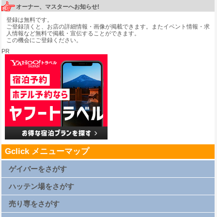
オーナー、マスターへお知らせ!
登録は無料です。
ご登録頂くと、お店の詳細情報・画像が掲載できます。またイベント情報・求
人情報など無料で掲載・宣伝することができます。
この機会にご登録ください。
PR
Gclick メニューマップ
ゲイバーをさがす
札幌ゲイバー一覧
仙台ゲイバー一覧
ハッテン場をさがす
上野ゲイバー一覧
浅草ゲイバー一覧
新橋ゲイバー一覧
札幌ハッテン場一覧
渋谷ゲイバー一覧
仙台ハッテン場一覧
売り専をさがす
新宿2丁目ゲイバー一覧
上野ハッテン場一覧
横浜ゲイバー一覧
浅草ハッテン場一覧