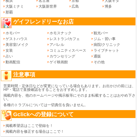
横浜
名古屋
京都
大阪キタ
大阪ミナミ
大阪新世界
広島
博多
那覇
ゲイフレンドリーなお店
ホモバー
ホモスナック
観光バー
ゲストハウス
レストラン/カフェ
ジム・習い事
美容室/メイク
アパレル
病院/クリニック
女装
コミュニティスペース
ライブチャット
占い
カウンセリング
通販
動画配信
ゲイ映画館
その他
注意事項
営業時間・定休日などが変更になっている場合もあります。お出かけの前には、
HP・電話で直接確認をすることをおすすめします。
掲載内容を、他のホームページや掲示板等にそのまま転載することはおやめ下さ
い。
各種のトラブルについては一切責任を負いません。
Gclickへの登録について
掲載希望店はここで登録を！
掲載内容を修正する場合はここで！