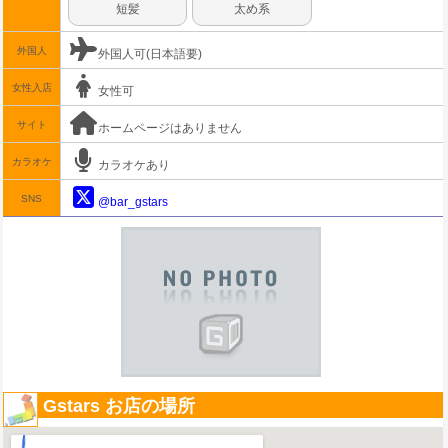
短髪
太め系
外国人
外国人可(日本語要)
女性入店
女性可
サイト
ホームページはありません
カラオケ
カラオケあり
SNS
@bar_gstars
Gstars お店の場所