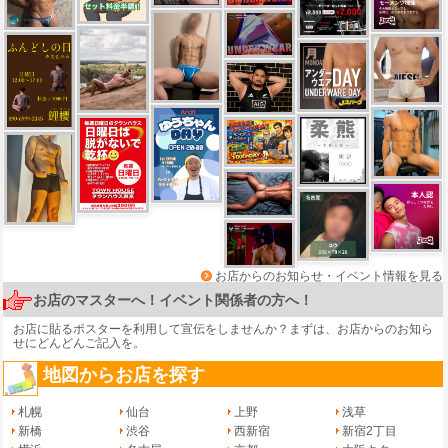
お店からのお知らせ・イベント情報を見る
お店のマスターへ！イベント関係者の方へ！
お店に貼るポスターを利用して宣伝をしませんか？まずは、
お店からのお知ら
せ
にどんどんご記入を。
地図からお店を探す
札幌
仙台
上野
浅草
新橋
渋谷
西新宿
新宿2丁目