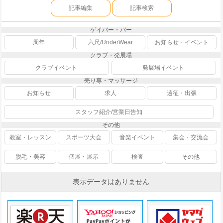
記事編集
記事検索
ゲイバー・バー
周年
六尺/UnderWear
お知らせ・イベント
クラブ・発展場
クラブイベント
発展場イベント
売り専・マッサージ
お知らせ
求人
遠征・出張
スタッフ紹介/営業日告知
その他
教室・レッスン
スポーツ大会
音楽イベント
集会・交流会
脱毛・美容
個展・展示
検査
その他
表示データはありません