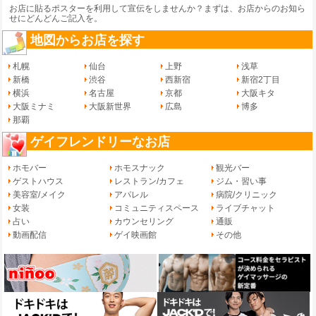
お店に貼るポスターを利用して宣伝をしませんか？まずは、
お店からのお知ら
せ
にどんどんご記入を。
地図からお店を探す
札幌
仙台
上野
浅草
新橋
渋谷
西新宿
新宿2丁目
横浜
名古屋
京都
大阪キタ
大阪ミナミ
大阪新世界
広島
博多
那覇
ゲイフレンドリーなお店
ホモバー
ホモスナック
観光バー
ゲストハウス
レストラン/カフェ
ジム・習い事
美容室/メイク
アパレル
病院/クリニック
女装
コミュニティスペース
ライブチャット
占い
カウンセリング
通販
動画配信
ゲイ映画館
その他