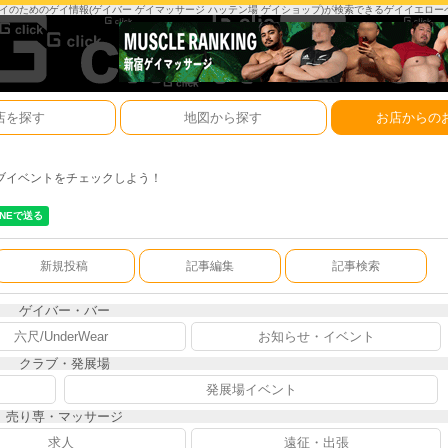
は、ゲイのためのゲイ情報(ゲイバー ゲイマッサージ ハッテン場 ゲイショップ)が検索できるゲイイエロ
店を探す
地図から探す
お店からの
ブイベントをチェックしよう！
新規投稿
記事編集
記事検索
ゲイバー・バー
六尺/UnderWear
お知らせ・イベント
クラブ・発展場
発展場イベント
売り専・マッサージ
求人
遠征・出張