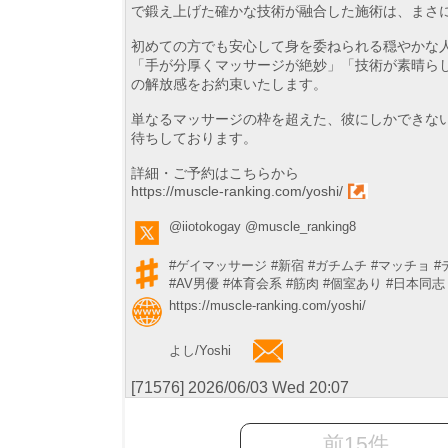
で鍛え上げた確かな技術が融合した施術は、まさ
初めての方でも安心して身を委ねられる穏やかな
「手が分厚くマッサージが絶妙」「技術が素晴ら
の解放感をお約束いたします。
単なるマッサージの枠を超えた、彼にしかできな
待ちしております。
詳細・ご予約はこちらから
https://muscle-ranking.com/yoshi/
@iiotokogay
@muscle_ranking8
#ゲイマッサージ
#新宿
#ガチムチ
#マッチョ
#
#AV男優
#体育会系
#筋肉
#個室あり
#日本同志
https://muscle-ranking.com/yoshi/
よし/Yoshi
[71576] 2026/06/03 Wed 20:07
前15件