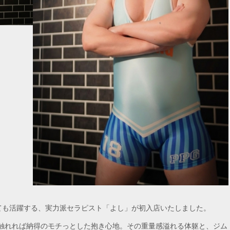
ーとしても活躍する、実力派セラピスト「よし」が初入店いたしました。
一度触れれば納得のモチっとした抱き心地。その重量感溢れる体躯と、ジム