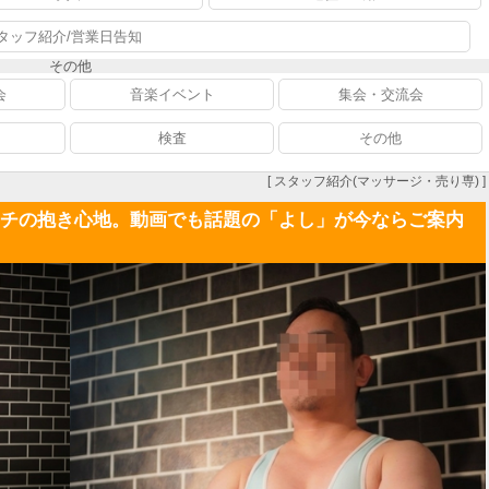
タッフ紹介/営業日告知
その他
会
音楽イベント
集会・交流会
検査
その他
[ スタッフ紹介(マッサージ・売り専) ]
ムチの抱き心地。動画でも話題の「よし」が今ならご案内