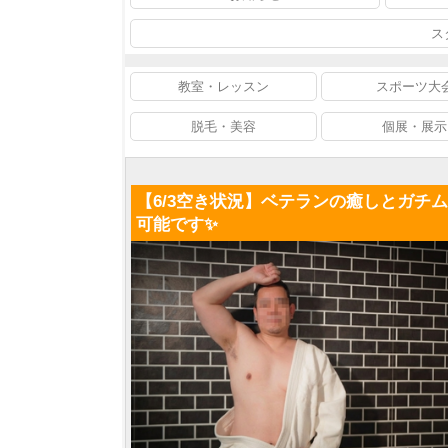
ス
教室・レッスン
スポーツ大
脱毛・美容
個展・展示
【6/3空き状況】ベテランの癒しとガチ
可能です✨