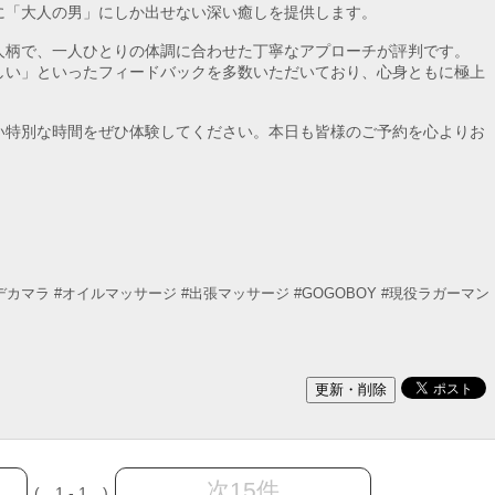
に「大人の男」にしか出せない深い癒しを提供します。
人柄で、一人ひとりの体調に合わせた丁寧なアプローチが評判です。
しい」といったフィードバックを多数いただいており、心身ともに極上
い特別な時間をぜひ体験してください。本日も皆様のご予約を心よりお
デカマラ
#オイルマッサージ
#出張マッサージ
#GOGOBOY
#現役ラガーマン
次15件
( 1 - 1 )