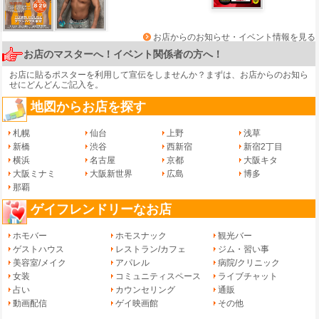
お店からのお知らせ・イベント情報を見る
お店のマスターへ！イベント関係者の方へ！
お店に貼るポスターを利用して宣伝をしませんか？まずは、
お店からのお知ら
せ
にどんどんご記入を。
地図からお店を探す
札幌
仙台
上野
浅草
新橋
渋谷
西新宿
新宿2丁目
横浜
名古屋
京都
大阪キタ
大阪ミナミ
大阪新世界
広島
博多
那覇
ゲイフレンドリーなお店
ホモバー
ホモスナック
観光バー
ゲストハウス
レストラン/カフェ
ジム・習い事
美容室/メイク
アパレル
病院/クリニック
女装
コミュニティスペース
ライブチャット
占い
カウンセリング
通販
動画配信
ゲイ映画館
その他