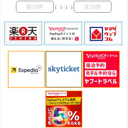
前15件
次15件
( 1 - 1 )