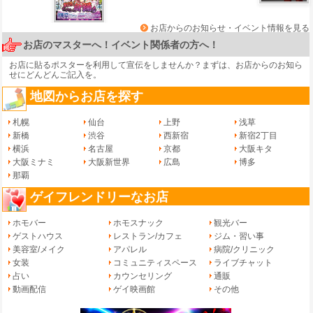
お店からのお知らせ・イベント情報を見る
お店のマスターへ！イベント関係者の方へ！
お店に貼るポスターを利用して宣伝をしませんか？まずは、
お店からのお知ら
せ
にどんどんご記入を。
地図からお店を探す
札幌
仙台
上野
浅草
新橋
渋谷
西新宿
新宿2丁目
横浜
名古屋
京都
大阪キタ
大阪ミナミ
大阪新世界
広島
博多
那覇
ゲイフレンドリーなお店
ホモバー
ホモスナック
観光バー
ゲストハウス
レストラン/カフェ
ジム・習い事
美容室/メイク
アパレル
病院/クリニック
女装
コミュニティスペース
ライブチャット
占い
カウンセリング
通販
動画配信
ゲイ映画館
その他