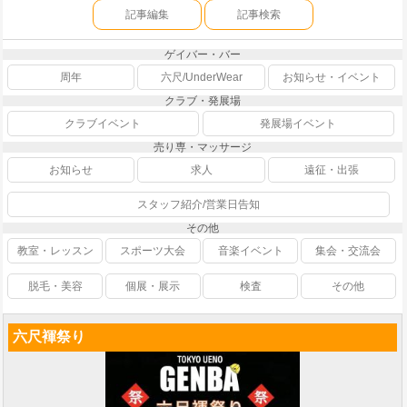
記事編集
記事検索
ゲイバー・バー
周年
六尺/UnderWear
お知らせ・イベント
クラブ・発展場
クラブイベント
発展場イベント
売り専・マッサージ
お知らせ
求人
遠征・出張
スタッフ紹介/営業日告知
その他
教室・レッスン
スポーツ大会
音楽イベント
集会・交流会
脱毛・美容
個展・展示
検査
その他
六尺褌祭り