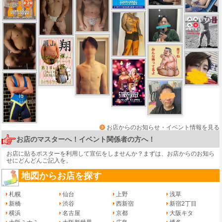
お店からのお知らせ・イベント情報を見る
お店のマスターへ！イベント関係者の方へ！
お店に貼るポスターを利用して宣伝をしませんか？まずは、
お店からのお知ら
せ
にどんどんご記入を。
地図からお店を探す
札幌
仙台
上野
浅草
新橋
渋谷
西新宿
新宿2丁目
横浜
名古屋
京都
大阪キタ