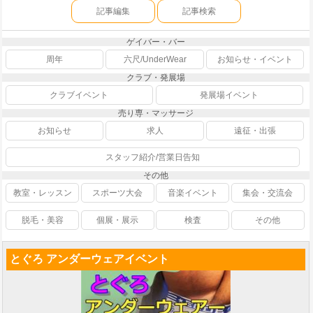
記事編集
記事検索
ゲイバー・バー
周年
六尺/UnderWear
お知らせ・イベント
クラブ・発展場
クラブイベント
発展場イベント
売り専・マッサージ
お知らせ
求人
遠征・出張
スタッフ紹介/営業日告知
その他
教室・レッスン
スポーツ大会
音楽イベント
集会・交流会
脱毛・美容
個展・展示
検査
その他
とぐろ アンダーウェアイベント