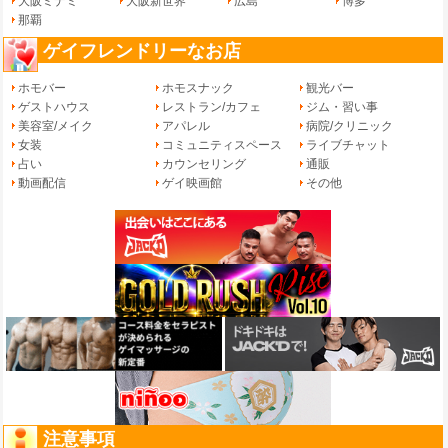
大阪ミナミ
大阪新世界
広島
博多
那覇
ゲイフレンドリーなお店
ホモバー
ホモスナック
観光バー
ゲストハウス
レストラン/カフェ
ジム・習い事
美容室/メイク
アパレル
病院/クリニック
女装
コミュニティスペース
ライブチャット
占い
カウンセリング
通販
動画配信
ゲイ映画館
その他
注意事項