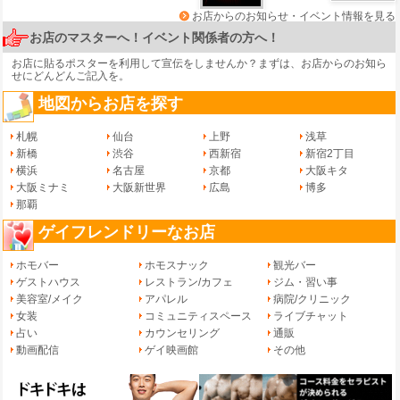
お店からのお知らせ・イベント情報を見る
お店のマスターへ！イベント関係者の方へ！
お店に貼るポスターを利用して宣伝をしませんか？まずは、
お店からのお知ら
せ
にどんどんご記入を。
地図からお店を探す
札幌
仙台
上野
浅草
新橋
渋谷
西新宿
新宿2丁目
横浜
名古屋
京都
大阪キタ
大阪ミナミ
大阪新世界
広島
博多
那覇
ゲイフレンドリーなお店
ホモバー
ホモスナック
観光バー
ゲストハウス
レストラン/カフェ
ジム・習い事
美容室/メイク
アパレル
病院/クリニック
女装
コミュニティスペース
ライブチャット
占い
カウンセリング
通販
動画配信
ゲイ映画館
その他