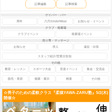
記事編集
記事検索
ゲイバー・バー
周年
六尺/UnderWear
お知らせ・イベント
クラブ・発展場
クラブイベント
発展場イベント
売り専・マッサージ
お知らせ
求人
遠征・出張
スタッフ紹介/営業日告知
その他
教室・レッスン
スポーツ大会
音楽イベント
集会・交流会
脱毛・美容
個展・展示
検査
その他
☆男子のための柔軟クラス『柔猿YAWA-ZARU塾』5/2(木)
開催☆