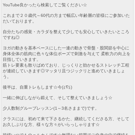
YouTube良かったら検索してご覧ください☆
これまで２０歳代～60代の方まで幅広い年齢層の皆様にご参加いた
だいております。
自分たちの感覚・カラダを整えて少しでも安心していきたいところ
ですね◎
ヨガの動きを基本ベースにした一連の動きで骨盤・股関節を中心に
身体全体の筋肉に色々な体位ポーズで刺激を与えて 柔軟力の向上を
目指していきます。
筋トレ要素も散りばめており、じっくりと効かせるストレッチ工程
が連続していきます◎マッタリ且つジックリと進めていきましょ
う。
後半は、自重トレもします☆今(≧∇≦)
一緒に伸ばしながら鍛えて、そして整えていきましょう☆
少人数制グループレッスン(1～3名さままで)です。
クラスには、初めて来て下さるかた、継続してくださる方、そして
お久しぶりな方、様々な方々がいらっしゃります☆
皆様いつでもウェルカムです☆無理ない範囲でご自身の中で継続を