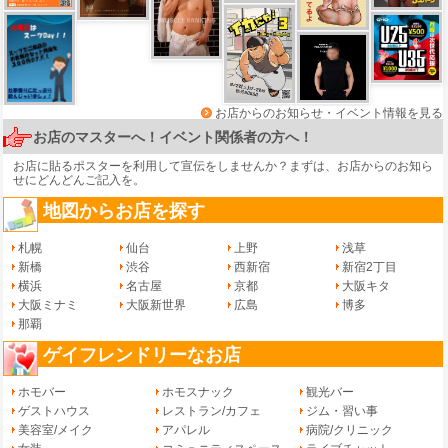
お店からのお知らせ・イベント情報を見る
お店のマスターへ！イベント関係者の方へ！
お店に貼るポスターを利用して宣伝をしませんか？まずは、
お店からのお知ら
せ
にどんどんご記入を。
地図からお店を探す
札幌
仙台
上野
浅草
新橋
渋谷
西新宿
新宿2丁目
横浜
名古屋
京都
大阪キタ
大阪ミナミ
大阪新世界
広島
博多
那覇
ゲイフレンドリーなお店
ホモバー
ホモスナック
観光バー
ゲストハウス
レストラン/カフェ
ジム・習い事
美容室/メイク
アパレル
病院/クリニック