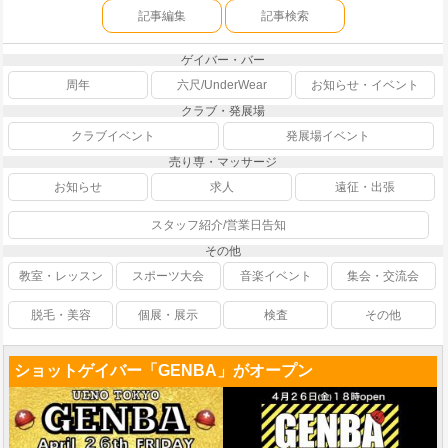
記事編集
記事検索
ゲイバー・バー
周年
六尺/UnderWear
お知らせ・イベント
クラブ・発展場
クラブイベント
発展場イベント
売り専・マッサージ
お知らせ
求人
遠征・出張
スタッフ紹介/営業日告知
その他
教室・レッスン
スポーツ大会
音楽イベント
集会・交流会
脱毛・美容
個展・展示
検査
その他
ショットゲイバー「GENBA」がオープン