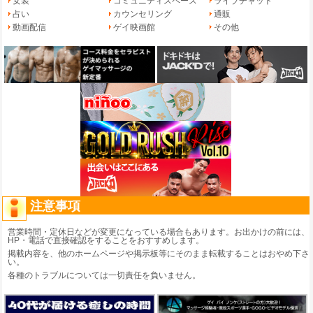
女装
コミュニティスペース
ライブチャット
占い
カウンセリング
通販
動画配信
ゲイ映画館
その他
注意事項
営業時間・定休日などが変更になっている場合もあります。お出かけの前には、
HP・電話で直接確認をすることをおすすめします。
掲載内容を、他のホームページや掲示板等にそのまま転載することはおやめ下さ
い。
各種のトラブルについては一切責任を負いません。